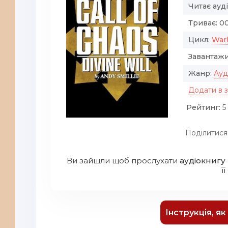
Читає ауд
Триває:
00
Цикл:
War
Завантажи
Жанр:
Ауд
Додати в 
Рейтинг:
5 
Поділитися
Ви зайшли щоб прослухати
аудіокнигу
її
Інструкція, я