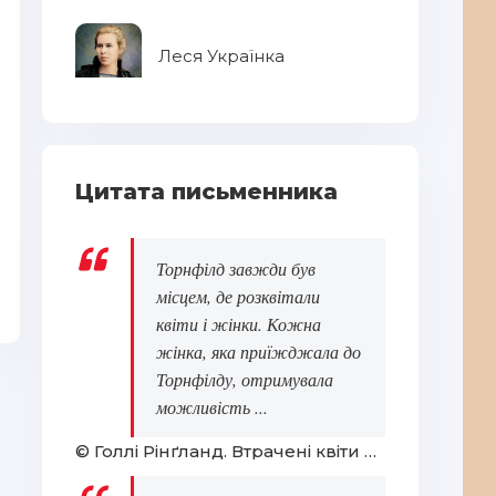
Бо
Леся Українка
Цитата письменника
Націоналізм
Ка
Торнфілд завжди був
місцем, де розквітали
квіти і жінки. Кожна
жінка, яка приїжджала до
Торнфілду, отримувала
можливість ...
© Голлі Рінґланд. Втрачені квіти Еліс Гарт