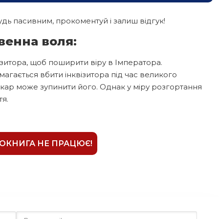
дь пасивним, прокоментуй і залиш відгук!
венна воля:
ізитора, щоб поширити віру в Імператора.
амагається вбити інквізитора під час великого
ікар може зупинити його. Однак у міру розгортання
тя.
ІОКНИГА НЕ ПРАЦЮЄ!