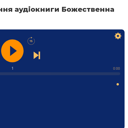
ння аудіокниги Божественна
1
0:00