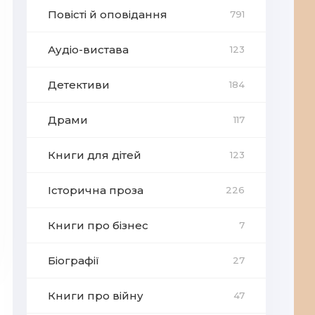
Повісті й оповідання
791
Аудіо-вистава
123
Детективи
184
Драми
117
Книги для дітей
123
Історична проза
226
Книги про бізнес
7
Біографії
27
Книги про війну
47