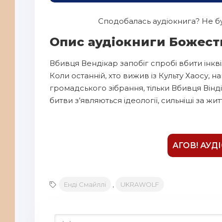
Сподобалась аудіокнига? Не бу
Опис аудіокниги Божест
Вбивця Вендікар запобіг спробі вбити інкв
Коли останній, хто вижив із Культу Хаосу, н
громадського зібрання, тільки Вбивця Вінд
битви з’являються ідеології, сильніші за жит
АГОВ! АУД
Енді Смайллі
,
UKRAWOLF