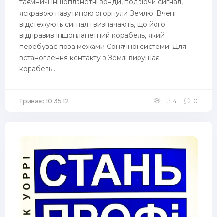
таємничі іншопланетні зонди, подаючи сигнал,
яскравою павутиною огорнули Землю. Вчені
відстежують сигнал і визначають, що його
відправив іншопланетний корабель, який
перебуває поза межами Сонячної системи. Для
встановлення контакту з Землі вирушає
корабель...
Триває: 10:35:12
1 314
0