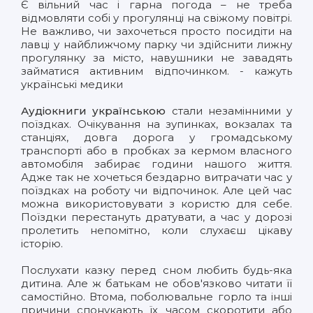
Є вільний час і гарна погода – не треба
відмовляти собі у прогулянці на свіжому повітрі.
Не важливо, чи захочеться просто посидіти на
лавці у найближчому парку чи здійснити лижну
прогулянку за місто, навушники не завадять
займатися активним відпочинком. - кажуть
українські медики
Аудіокниги українською
стали незамінними у
поїздках. Очікування на зупинках, вокзалах та
станціях, довга дорога у громадському
транспорті або в пробках за кермом власного
автомобіля забирає години нашого життя.
Адже так не хочеться бездарно витрачати час у
поїздках на роботу чи відпочинок. Але цей час
можна використовувати з користю для себе.
Поїздки перестануть дратувати, а час у дорозі
пролетить непомітно, коли слухаєш цікаву
історію.
Послухати казку перед сном любить будь-яка
дитина. Але ж батькам не обов'язково читати її
самостійно. Втома, поболювальне горло та інші
причини спонукають їх часом скоротити або