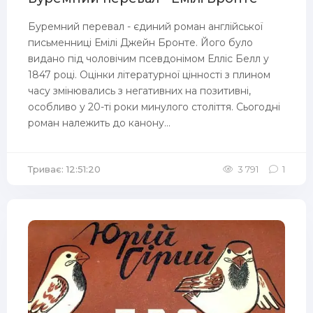
Буремний перевал - єдиний роман англійської
письменниці Емілі Джейн Бронте. Його було
видано під чоловічим псевдонімом Елліс Белл у
1847 році. Оцінки літературної цінності з плином
часу змінювались з негативних на позитивні,
особливо у 20-ті роки минулого століття. Сьогодні
роман належить до канону...
Триває: 12:51:20
3 791
1