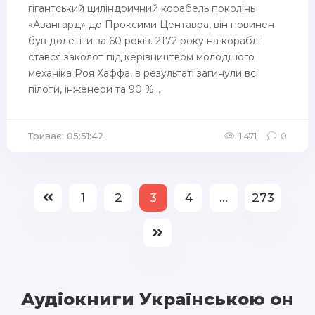
гігантський циліндричний корабель поколінь
«Авангард» до Проксими Центавра, він повинен
був долетіти за 60 років. 2172 року на кораблі
стався заколот під керівництвом молодшого
механіка Роя Хаффа, в результаті загинули всі
пілоти, інженери та 90 %...
Триває: 05:51:42
1 471
0
1
2
3
4
...
273
Аудіокниги Українською онл