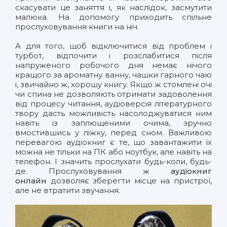
скасувати це заняття і, як наслідок, засмутити
малюка. На допомогу приходить спільне
прослуховування книги на ніч.
А для того, щоб відключитися від проблем і
турбот, відпочити і розслабитися після
напруженого робочого дня немає нічого
кращого за ароматну ванну, чашки гарного чаю
і, звичайно ж, хорошу книгу. Якщо ж стомлені очі
чи спина не дозволяють отримати задоволення
від процесу читання, аудіоверсія літературного
твору дасть можливість насолоджуватися ним
навіть із заплющеними очима, зручно
вмостившись у ліжку, перед сном. Важливою
перевагою аудіокниг є те, що завантажити їх
можна не тільки на ПК або ноутбук, але навіть на
телефон. І значить прослухати будь-коли, будь-
де. Прослуховування ж
аудіокниг
онлайн
дозволяє зберегти місце на пристрої,
але не втратити звучання.