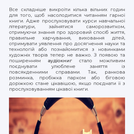
Все складніше викроїти кілька вільних годин
для того, щоб насолодитися читанням гарної
книги. Адже прослуховувати курси навчальної
літератури, зайнятися саморозвитком,
отримуючи знання про здоровий спосіб життя,
правильне харчування, виховання дітей,
отримувати уявлення про досягнення науки та
технологій або познайомитися з новинками
художніх творів тепер не важко. З появою та
поширенням
аудіокниг
стало можливим
поєднувати улюблене заняття із
повсякденними справами. Так, ранкова
розминка, пробіжка парком або біговою
доріжкою стане цікавішою, якщо поєднати її з
прослуховуванням цікавої книги.