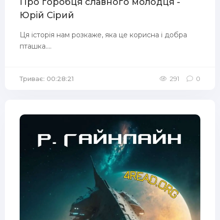
Про горобця славного молодця -
Юрій Сірий
Ця історія нам розкаже, яка це корисна і добра
пташка....
Триває: 00:28:21
291
0