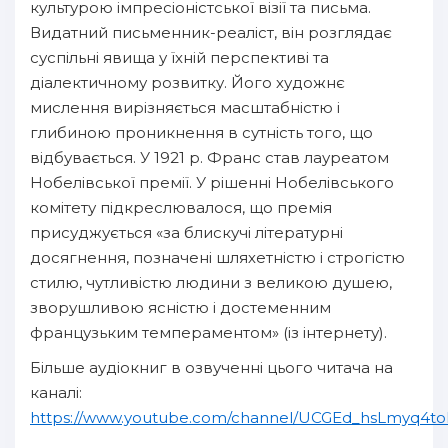
культурою імпресіоністської візії та письма.
Видатний письменник-реаліст, він розглядає
суспільні явища у їхній перспективі та
діалектичному розвитку. Його художнє
мислення вирізняється масштабністю і
глибиною проникнення в сутність того, що
відбувається. У 1921 р. Франс став лауреатом
Нобелівської премії. У рішенні Нобелівського
комітету підкреслювалося, що премія
присуджується «за блискучі літературні
досягнення, позначені шляхетністю і строгістю
стилю, чутливістю людини з великою душею,
зворушливою ясністю і достеменним
французьким темпераментом» (із інтернету).
Більше аудіокниг в озвученні цього читача на
каналі:
https://www.youtube.com/channel/UCGEd_hsLmyq4to