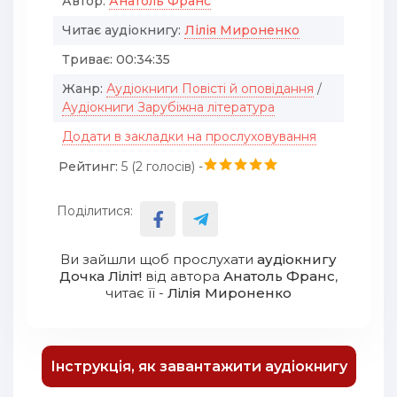
Автор:
Анатоль Франс
Читає аудіокнигу:
Лілія Мироненко
Триває:
00:34:35
Жанр:
Аудіокниги Повісті й оповідання
/
Аудіокниги Зарубіжна література
Додати в закладки на прослуховування
Рейтинг:
5 (
2
голосів) -
Поділитися:
Ви зайшли щоб прослухати
аудіокнигу
Дочка Ліліт!
від автора
Анатоль Франс
,
читає її -
Лілія Мироненко
Інструкція, як завантажити аудіокнигу