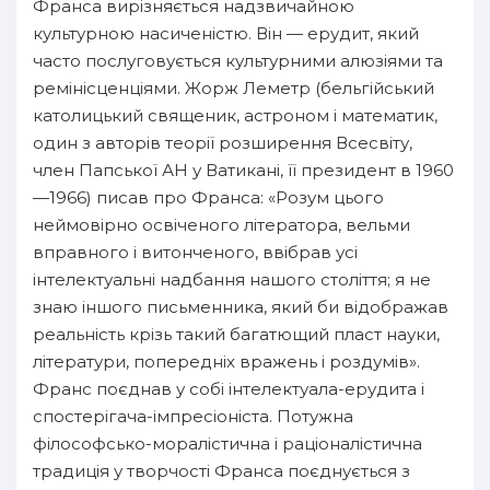
Франса вирізняється надзвичайною
культурною насиченістю. Він — ерудит, який
часто послуговується культурними алюзіями та
ремінісценціями. Жорж Леметр (бельгійський
католицький священик, астроном і математик,
один з авторів теорії розширення Всесвіту,
член Папської АН у Ватикані, її президент в 1960
—1966) писав про Франса: «Розум цього
неймовірно освіченого літератора, вельми
вправного і витонченого, ввібрав усі
інтелектуальні надбання нашого століття; я не
знаю іншого письменника, який би відображав
реальність крізь такий багатющий пласт науки,
літератури, попередніх вражень і роздумів».
Франс поєднав у собі інтелектуала-ерудита і
спостерігача-імпресіоніста. Потужна
філософсько-моралістична і раціоналістична
традиція у творчості Франса поєднується з