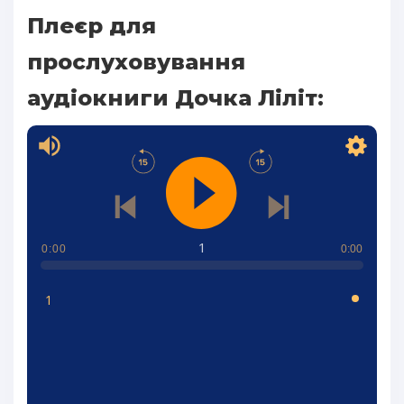
Плеєр для
прослуховування
аудіокниги Дочка Ліліт:
1
0:00
0:00
1