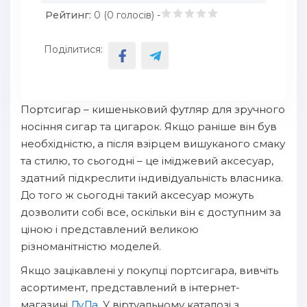
Рейтинг:
0 (
0
голосів) -
Поділитися:
Портсигар – кишеньковий футляр для зручного
носіння сигар та цигарок. Якщо раніше він був
необхідністю, а після взірцем вишуканого смаку
та стилю, то сьогодні – це іміджевий аксесуар,
здатний підкреслити індивідуальність власника.
До того ж сьогодні такий аксесуар можуть
дозволити собі все, оскільки він є доступним за
ціною і представлений великою
різноманітністю моделей.
Якщо зацікавлені у покупці портсигара, вивчіть
асортимент, представлений в інтернет-
магазині
ДуДа
. У віртуальному каталозі з