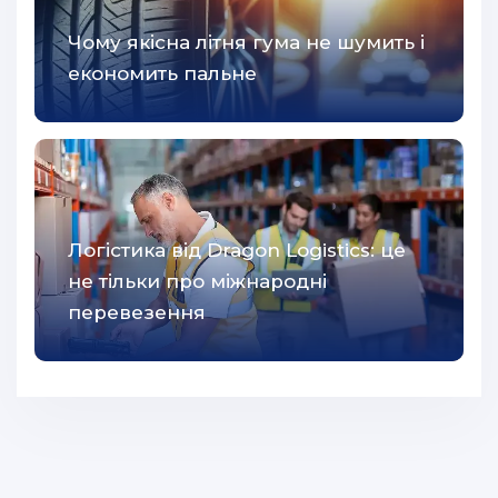
Чому якісна літня гума не шумить і
економить пальне
Логістика від Dragon Logistics: це
не тільки про міжнародні
перевезення