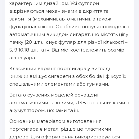
характерним дизайном. Усі футляри
відрізняються механізмами відкриття та
закриття (механічні, автоматичні), а також
функціональністю. Особливо популярні моделі з
автоматичним викидом сигарет, що містять цілу
пачку (20 шт.). Існує футляр для різної кількості –
5, 9,10,18 шт. та ін. Від місткості залежить розмір
аксесуара.
Класичний варіант портсигара у вигляді
книжки вміщує сигарети з обох боків і фіксує їх
спеціальними елементами або гумками.
Багато сучасних моделей оснащені
автоматичними газовими, USB запальничками з
акумулятором, ножами та ін.
Основним матеріалом виготовлення
портсигара є метал, рідше це пластик чи
дерево. Для оформлення використовується