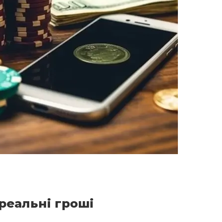
 реальні гроші