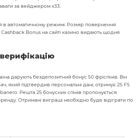
равати за вейджером x33.
ся в автоматичному режимі. Розмір повернення
 Cashback Bonus на сайті казино видають щодня.
 верифікацію
аїна дарують бездепозитний бонус 50 фріспінів. Він
ач, який підтвердив персональні дані, отримує 25 FS
abanero. Решта 25 бонусних спінів пропонується
бренду. Отримані виграші необхідно буде відіграти по