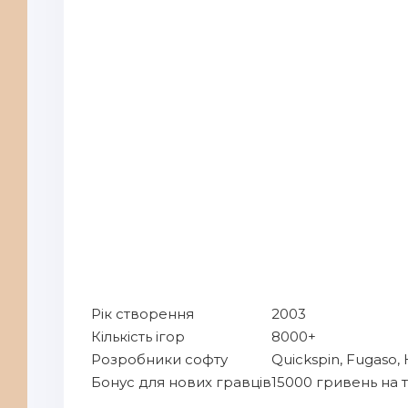
Рік створення
2003
Кількість ігор
8000+
Розробники софту
Quickspin, Fugaso, 
Бонус для нових гравців
15000 гривень на 