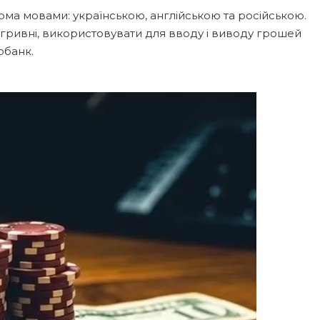
ома мовами: українською, англійською та російською.
а гривні, використовувати для вводу і виводу грошей
обанк.