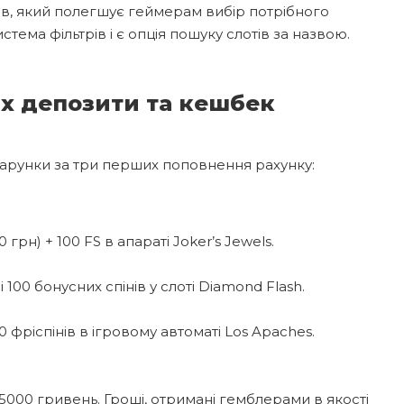
в, який полегшує геймерам вибір потрібного
тема фільтрів і є опція пошуку слотів за назвою.
х депозити та кешбек
дарунки за три перших поповнення рахунку:
грн) + 100 FS в апараті Joker’s Jewels.
100 бонусних спінів у слоті Diamond Flash.
0 фріспінів в ігровому автоматі Los Apaches.
15000 гривень. Гроші, отримані гемблерами в якості