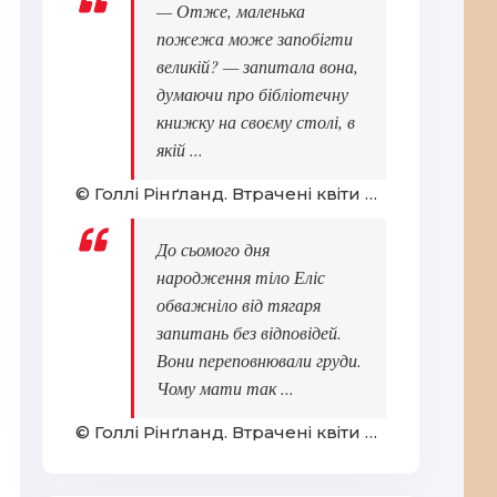
— Отже, маленька
пожежа може запобігти
великій? — запитала вона,
думаючи про бібліотечну
книжку на своєму столі, в
якій ...
© Голлі Рінґланд. Втрачені квіти Еліс Гарт
До сьомого дня
народження тіло Еліс
обважніло від тягаря
запитань без відповідей.
Вони переповнювали груди.
Чому мати так ...
© Голлі Рінґланд. Втрачені квіти Еліс Гарт