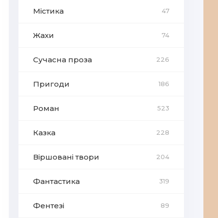
Містика
47
Жахи
74
Сучасна проза
226
Пригоди
186
Роман
523
Казка
228
Віршовані твори
204
Фантастика
319
Фентезі
89