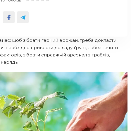
 (
0
голосів) -
:
нає: щоб зібрати гарний врожай, треба докласти
и, необхідно привести до ладу ґрунт, забезпечити
факторів, зібрати справжній арсенал з граблів,
знарядь.