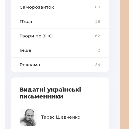
Саморозвиток
60
П'єса
58
Твори по ЗНО
62
Інше
112
Реклама
54
Видатні українські
письменники
Тарас Шевченко