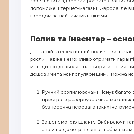
Забезпечити здоровий розвиток ваших овочів
допоможе інтернет-магазин Аврора, де ви 
городом за найнижчими цінами.
Полив та інвентар – осн
Достатній та ефективний полив – визначаль
рослин, адже неможливо отримати гаранті
методи, що дозволяють створити сприятлив
дешевими та найпопулярнішими можна наз
Ручний розпилювачами. Існує багато в
пристрої з резервуарами, а можливіст
безперечна перевага таких інструмен
За допомогою шлангу. Вибираючи таки
але й на діаметр шланга, щоб мати зм