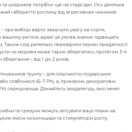
 та шкідників потрібно ще на стадії ідеї. Ось декілька
жай і вберегти рослину від агресивних чинників:
 – при виборі варто звернути увагу на сорти,
 вашому регіоні, адже ця умова значно підвищить
и. Також слід ретельно перевірити термін придатності
пусти чи моркви може гарно зберігатись протягом 3-4
 зберігання – від 1 до 2 років;
показників ґрунту – для сільськогосподарських
 або слабокислі (6–7 Ph), а, приміром, декоративні
h) середовища. Дізнайтесь заздалегідь, якої землі
грибки та гризуни можуть зіпсувати ваші плани на
укою якісні інсектициди та стимулятори росту.