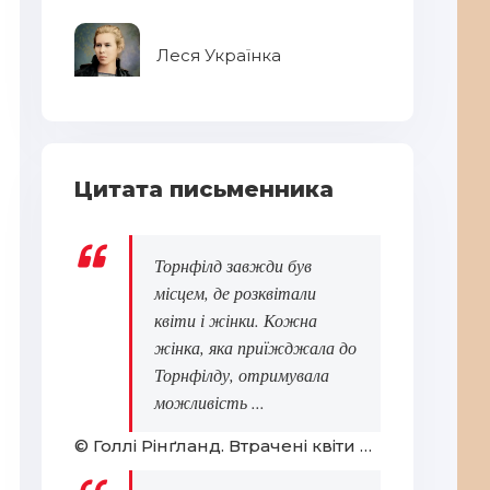
Леся Українка
Цитата письменника
Торнфілд завжди був
місцем, де розквітали
квіти і жінки. Кожна
жінка, яка приїжджала до
Торнфілду, отримувала
можливість ...
© Голлі Рінґланд. Втрачені квіти Еліс Гарт