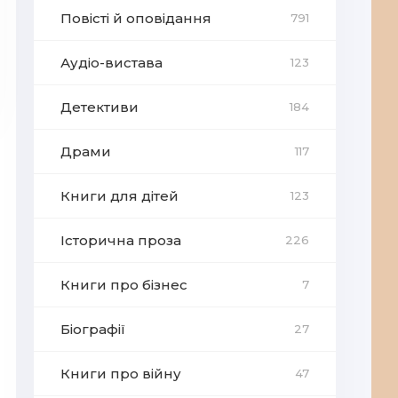
Повісті й оповідання
791
Аудіо-вистава
123
Детективи
184
Драми
117
Книги для дітей
123
Історична проза
226
Книги про бізнес
7
Біографії
27
Книги про війну
47