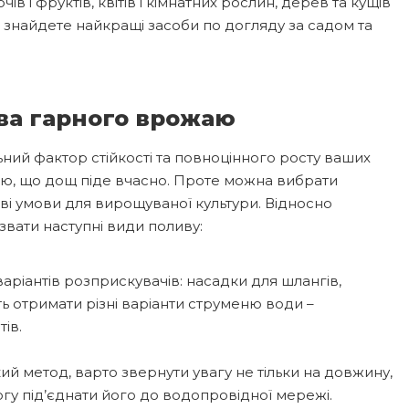
 і фруктів, квітів і кімнатних рослин, дерев та кущів
знайдете найкращі засоби по догляду за садом та
ова гарного врожаю
ний фактор стійкості та повноцінного росту ваших
ю, що дощ піде вчасно. Проте можна вибрати
і умови для вирощуваної культури. Відносно
вати наступні види поливу:
аріантів розприскувачів: насадки для шлангів,
ь отримати різні варіанти струменю води –
тів.
й метод, варто звернути увагу не тільки на довжину,
огу під’єднати його до водопровідної мережі.