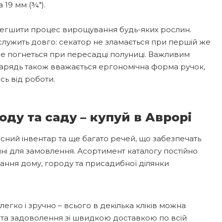
 19 мм (¾″).
полегшити процес вирощування будь-яких рослин.
ослужить довго: секатор не зламається при першій же
а не погнеться при пересадці полуниці. Важливим
нарядь також вважається ергономічна форма ручок,
ь від роботи.
оду та саду – купуй в Аврорі
якісний інвентар та ще багато речей, що забезпечать
пні для замовлення. Асортимент каталогу постійно
вання дому, городу та присадибної ділянки
легко і зручно – всього в декілька кліків можна
 та задоволення зі швидкою доставкою по всій