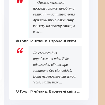
— Отже, маленька
пожежа може запобігти
великій? — запитала вона,
думаючи про бібліотечну
книжку на своєму столі, в
якій ...
© Голлі Рінґланд. Втрачені квіти Еліс Гарт
До сьомого дня
народження тіло Еліс
обважніло від тягаря
запитань без відповідей.
Вони переповнювали груди.
Чому мати так ...
© Голлі Рінґланд. Втрачені квіти Еліс Гарт