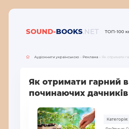
SOUND-
BOOKS
.NET
ТОП-100 к
Аудіокниги українською
»
Реклама
» Як отримати г
Як отримати гарний в
починаючих дачників
Категорія: