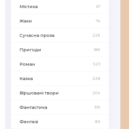
Містика
47
Жахи
74
Сучасна проза
226
Пригоди
186
Роман
523
Казка
228
Віршовані твори
204
Фантастика
319
Фентезі
89