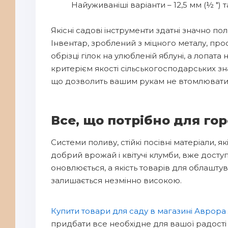
Найуживаніші варіанти – 12,5 мм (½ ″) та
Якісні садові інструменти здатні значно 
Інвентар, зроблений з міцного металу, пр
обрізці гілок на улюбленій яблуні, а лопат
критерієм якості сільськогосподарських з
що дозволить вашим рукам не втомлюватис
Все, що потрібно для гор
Системи поливу, стійкі посівні матеріали, 
добрий врожай і квітучі клумби, вже досту
оновлюється, а якість товарів для облашту
залишається незмінно високою.
Купити товари для саду в магазині Аврора
придбати все необхідне для вашої радості