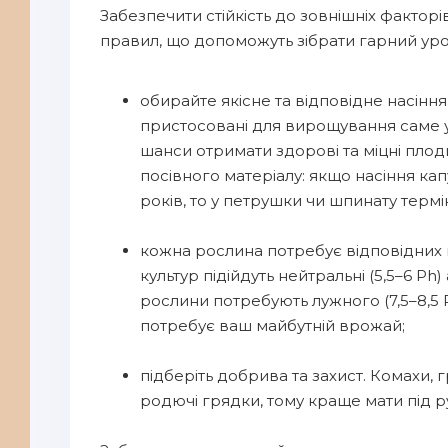
Забезпечити стійкість до зовнішніх факторів
правил, що допоможуть зібрати гарний уро
обирайте якісне та відповідне насіння
пристосовані для вирощування саме у
шанси отримати здорові та міцні плод
посівного матеріалу: якщо насіння ка
років, то у петрушки чи шпинату термін
кожна рослина потребує відповідних 
культур підійдуть нейтральні (5,5–6 Ph)
рослини потребують лужного (7,5–8,5 P
потребує ваш майбутній врожай;
підберіть добрива та захист. Комахи, 
родючі грядки, тому краще мати під р