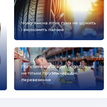
Чому якісна літня гума не шумить
і економить пальне
Логістика від Dragon Logistics: це
не тільки про міжнародні
перевезення