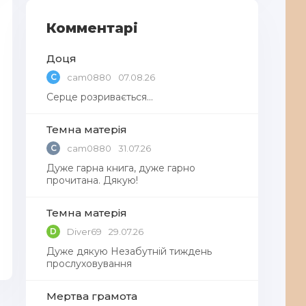
Комментарі
Як
Доця
ел
C
cam0880
07.08.26
пе
Серце розривається…
Темна матерія
C
cam0880
31.07.26
Дуже гарна книга, дуже гарно
прочитана. Дякую!
Nothing Phone 4a та Samsung A57
5G: детальне порівняння двох
Ве
Темна матерія
популярних новинок
«в
D
Diver69
29.07.26
Дуже дякую Незабутній тиждень
прослуховування
Мертва грамота