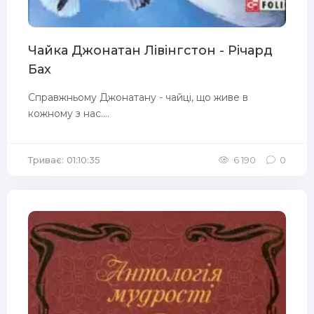
Чайка Джонатан Лівінгстон - Річард
Бах
Справжньому Джонатану - чайці, що живе в
кожному з нас....
Триває: 01:10:35
6 190
0