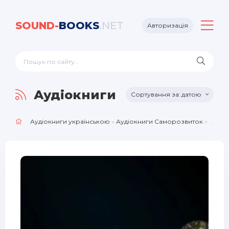
SOUND-
BOOKS
.NET
Авторизація
Аудіокниги Саморозвиток
датою
Аудіокниги українською
»
Аудіокниги Саморозвиток
» Сторінка 4