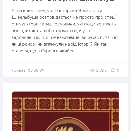
У цій книзі німецького історика Вольфганга
Шівельбуша розповідається не просто про спеції,
стимулятори та інші речовини, які люди ковтають
або вдихають, щоб отримати відчуття
задоволення. Що ще важливіше, виникає питання:
як ці речовини вплинули на хід історії? Як так
сталося, що в Європі в якийсь...
Триває: 05:39:07
2 093
0