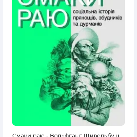
E3
Смаки раю - Вольфганг Шивельбуш