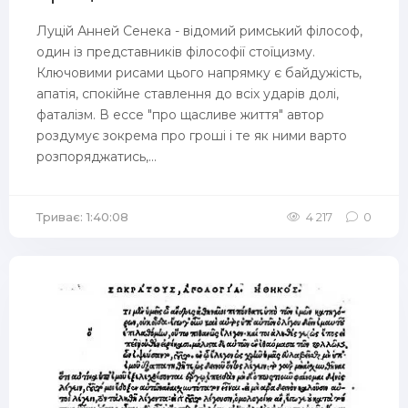
Луцій Анней Сенека - відомий римський філософ,
один із представників філософії стоїцизму.
Ключовими рисами цього напрямку є байдужість,
апатія, спокійне ставлення до всіх ударів долі,
фаталізм. В ессе "про щасливе життя" автор
роздумує зокрема про гроші і те як ними варто
розпоряджатись,...
Триває: 1:40:08
4 217
0