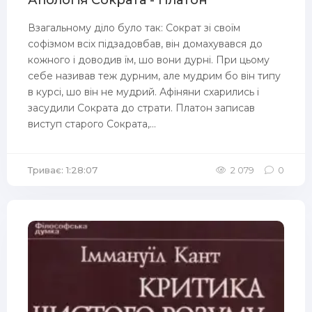
Апологія Сократа - Платон
Взагальному діло було так: Сократ зі своїм
софізмом всіх підзадовбав, він домахувався до
кожного і доводив їм, шо вони дурні. При цьому
себе називав теж дурним, але мудрим бо він типу
в курсі, шо він не мудрий. Афіняни схарились і
засудили Сократа до страти. Платон записав
виступ старого Сократа,...
Триває: 1:28:07
2 079
0