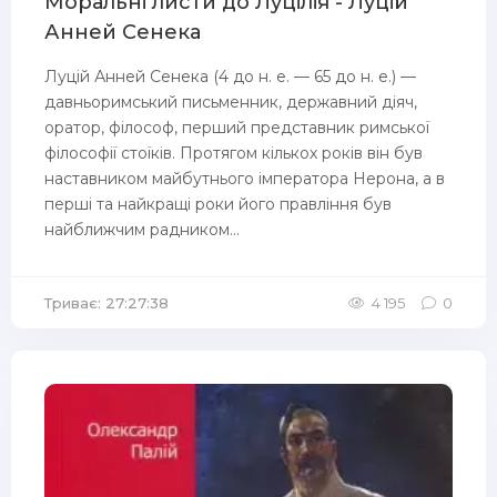
Моральні листи до Луцілія - Луцій
Анней Сенека
Луцій Анней Сенека (4 до н. е. — 65 до н. е.) —
давньоримський письменник, державний діяч,
оратор, філософ, перший представник римської
філософії стоїків. Протягом кількох років він був
наставником майбутнього імператора Нерона, а в
перші та найкращі роки його правління був
найближчим радником...
Триває: 27:27:38
4 195
0