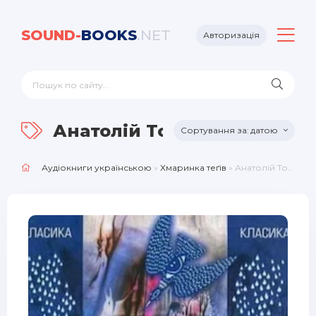
SOUND-
BOOKS
.NET
Авторизація
Анатолій Томкін
датою
Аудіокниги українською
»
Хмаринка теґів
» Анатолій Томкін