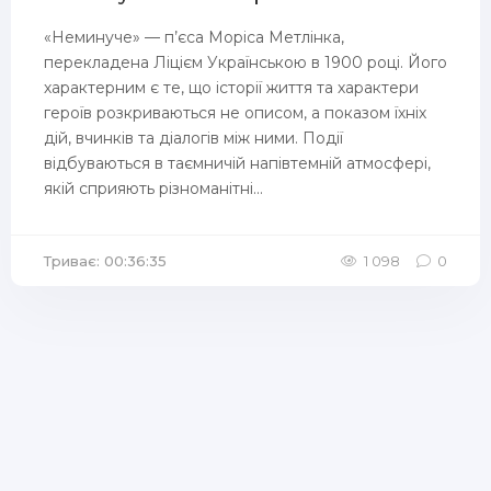
«Неминуче» — п’єса Моріса Метлінка,
перекладена Ліцієм Українською в 1900 році. Його
характерним є те, що історії життя та характери
героїв розкриваються не описом, а показом їхніх
дій, вчинків та діалогів між ними. Події
відбуваються в таємничій напівтемній атмосфері,
якій сприяють різноманітні...
Триває: 00:36:35
1 098
0