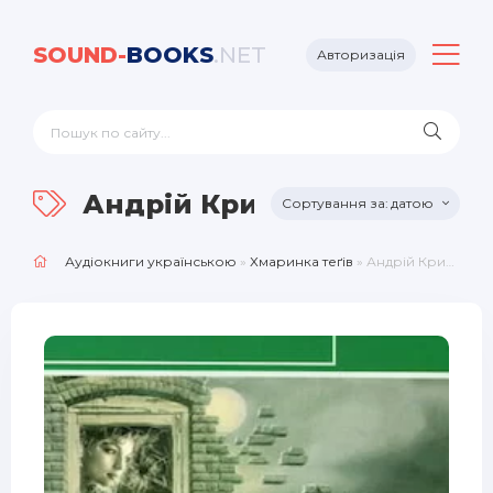
SOUND-
BOOKS
.NET
Авторизація
Андрій Криштальський
датою
Аудіокниги українською
»
Хмаринка теґів
» Андрій Криштальський