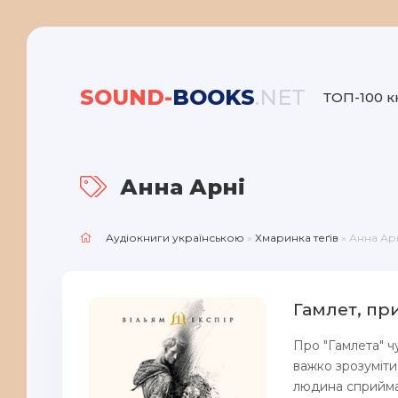
SOUND-
BOOKS
.NET
ТОП-100 к
Анна Арні
Аудіокниги українською
»
Хмаринка теґів
» Анна Ар
Гамлет, пр
Про "Гамлета" чу
важко зрозуміти
людина сприймає