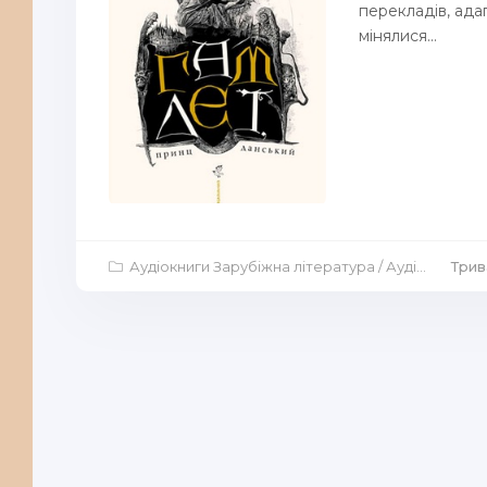
перекладів, ада
мінялися...
Аудіокниги Зарубіжна література
/
Аудіокниги Драми
Трив