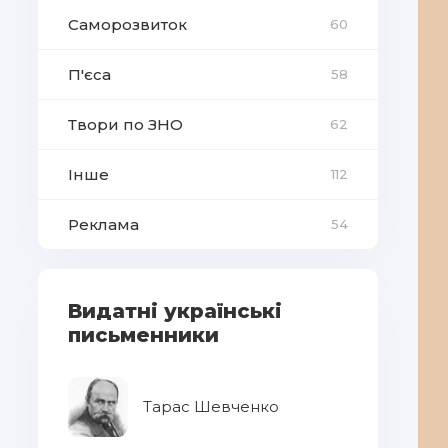
Саморозвиток
60
П'єса
58
Твори по ЗНО
62
Інше
112
Реклама
54
Видатні українські
письменники
Тарас Шевченко