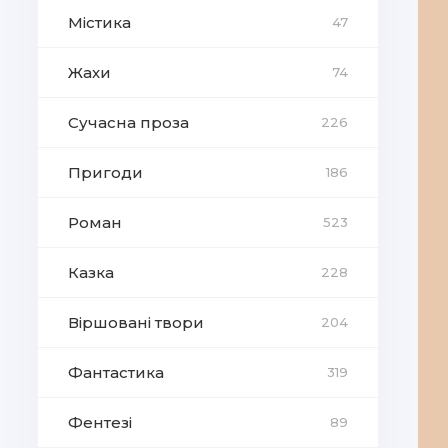
Містика
47
Жахи
74
Сучасна проза
226
Пригоди
186
Роман
523
Казка
228
Віршовані твори
204
Фантастика
319
Фентезі
89