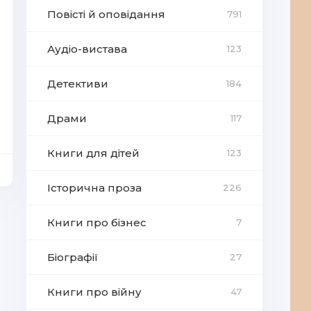
Повісті й оповідання
791
Аудіо-вистава
123
Детективи
184
Драми
117
Книги для дітей
123
Історична проза
226
Книги про бізнес
7
Біографії
27
Книги про війну
47