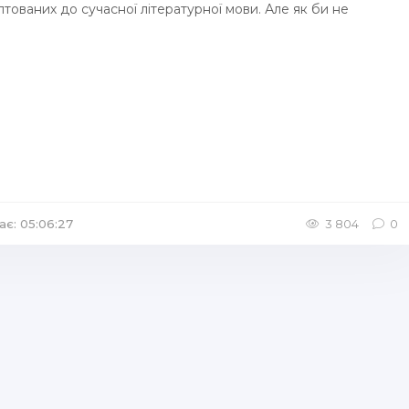
птованих до сучасної літературної мови. Але як би не
ає: 05:06:27
/
Аудіокниги П'єса
/
Аудіокниги Віршовані твори
3 804
0