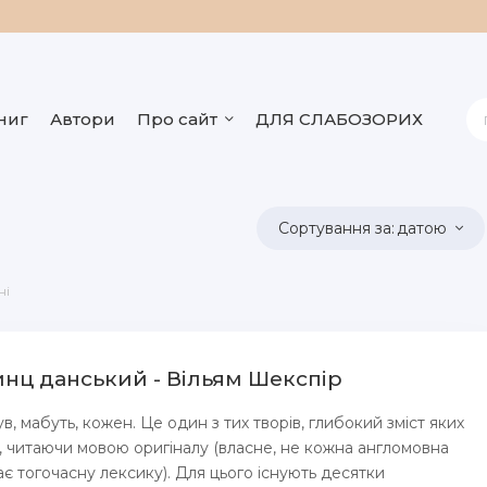
ниг
Автори
Про сайт
ДЛЯ СЛАБОЗОРИХ
датою
ні
инц данський - Вільям Шекспір
в, мабуть, кожен. Це один з тих творів, глибокий зміст яких
, читаючи мовою оригіналу (власне, не кожна англомовна
 тогочасну лексику). Для цього існують десятки