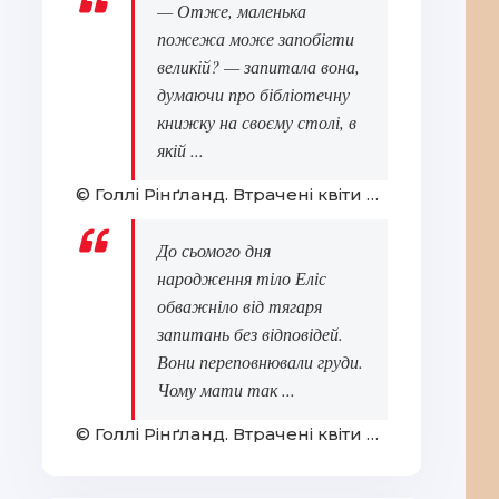
— Отже, маленька
пожежа може запобігти
великій? — запитала вона,
думаючи про бібліотечну
книжку на своєму столі, в
якій ...
© Голлі Рінґланд. Втрачені квіти Еліс Гарт
До сьомого дня
народження тіло Еліс
обважніло від тягаря
запитань без відповідей.
Вони переповнювали груди.
Чому мати так ...
© Голлі Рінґланд. Втрачені квіти Еліс Гарт