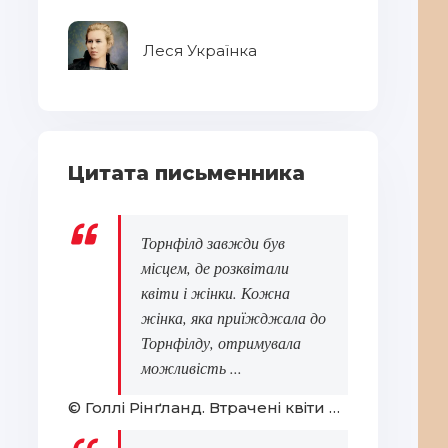
Леся Українка
Цитата письменника
Торнфілд завжди був
місцем, де розквітали
квіти і жінки. Кожна
жінка, яка приїжджала до
Торнфілду, отримувала
можливість ...
© Голлі Рінґланд. Втрачені квіти Еліс Гарт