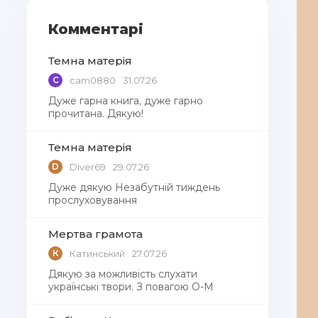
Комментарі
Темна матерія
C
cam0880
31.07.26
Дуже гарна книга, дуже гарно
прочитана. Дякую!
Темна матерія
D
Diver69
29.07.26
Дуже дякую Незабутній тиждень
прослуховування
Мертва грамота
К
Катинський
27.07.26
Дякую за можливість слухати
українські твори. З повагою О-М