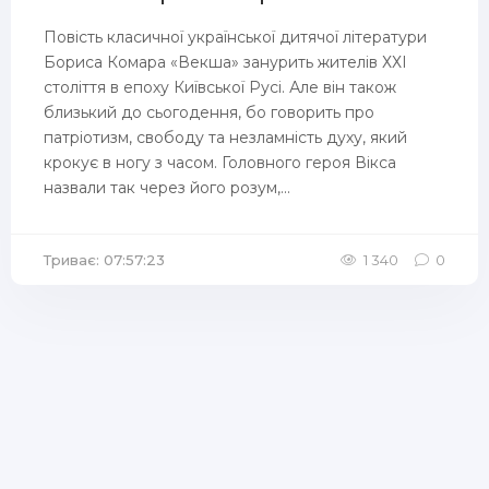
Повість класичної української дитячої літератури
Бориса Комара «Векша» занурить жителів ХХІ
століття в епоху Київської Русі. Але він також
близький до сьогодення, бо говорить про
патріотизм, свободу та незламність духу, який
крокує в ногу з часом. Головного героя Вікса
назвали так через його розум,...
Триває: 07:57:23
1 340
0