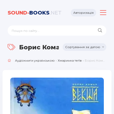
SOUND-
BOOKS
.NET
Авторизація
Борис Комар
датою
Аудіокниги українською
»
Хмаринка теґів
» Борис Комар