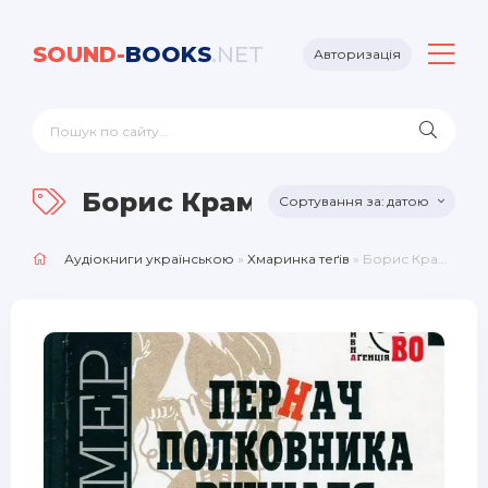
SOUND-
BOOKS
.NET
Авторизація
Борис Крамер
датою
Аудіокниги українською
»
Хмаринка теґів
» Борис Крамер