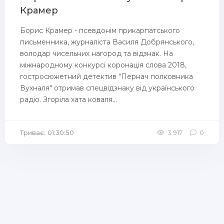
Крамер
Борис Крамер - псевдонім прикарпатського
письменника, журналіста Василя Добрянського,
володар чисельних нагород та відзнак. На
міжнародному конкурсі коронація слова 2018,
гостросюжетний детектив "Пернач полковника
Вухналя" отримав спецвідзнаку від українського
радіо. Згоріла хата коваля...
Триває: 01:30:50
3 917
0