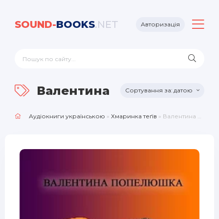
SOUND-
BOOKS
.NET
Авторизація
Валентина Попелюшка
датою
Аудіокниги українською
»
Хмаринка теґів
» Валентина Попелюшка