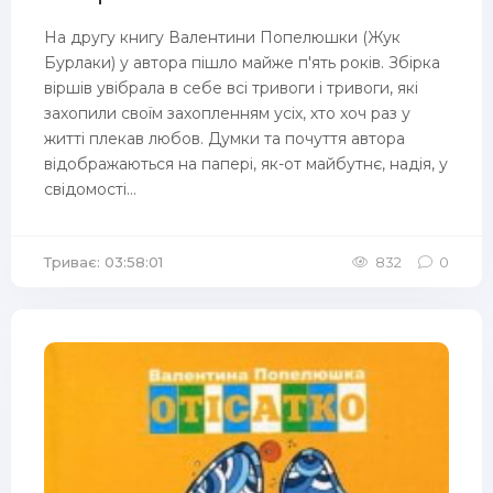
На другу книгу Валентини Попелюшки (Жук
Бурлаки) у автора пішло майже п'ять років. Збірка
віршів увібрала в себе всі тривоги і тривоги, які
захопили своїм захопленням усіх, хто хоч раз у
житті плекав любов. Думки та почуття автора
відображаються на папері, як-от майбутнє, надія, у
свідомості...
Триває: 03:58:01
832
0