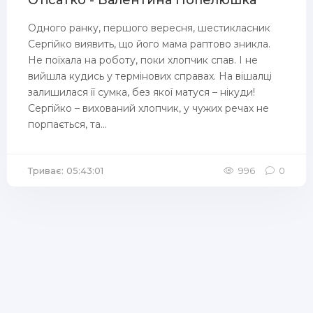
Отісатко - Валентина Попелюшка
Одного ранку, першого вересня, шестикласник
Сергійко виявить, що його мама раптово зникла.
Не поїхала на роботу, поки хлопчик спав. І не
вийшла кудись у термінових справах. На вішалці
залишилася її сумка, без якої матуся – нікуди!
Сергійко – вихований хлопчик, у чужих речах не
порпається, та...
Триває: 05:43:01
996
0