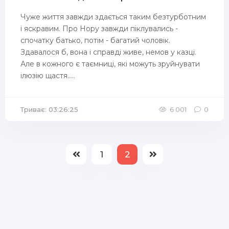
Чуже життя завжди здається таким безтурботним
і яскравим. Про Нору завжди піклувались -
спочатку батько, потім - багатий чоловік.
Здавалося б, вона і справді живе, немов у казці.
Але в кожного є таємниці, які можуть зруйнувати
ілюзію щастя.....
Триває: 03:26:25
6 001
0
1
2