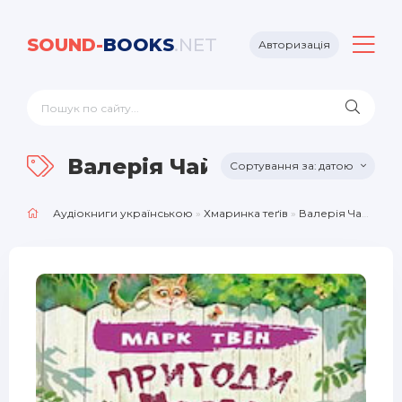
SOUND-
BOOKS
.NET
Авторизація
Валерія Чайковська
датою
Аудіокниги українською
»
Хмаринка теґів
»
Валерія Чайковська