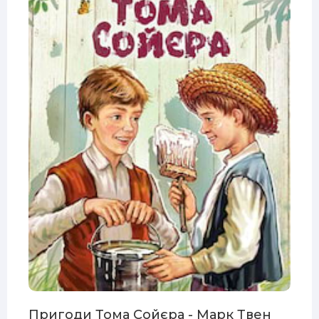
Пригоди Тома Сойєра - Марк Твен