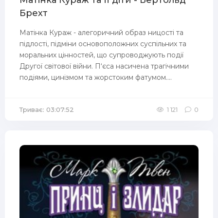
Матінка Кураж та її діти - Бертольд
Брехт
Матінка Кураж - алегоричний образ ницості та
підлості, підміни основоположних суспільних та
моральних цінностей, що супроводжують події
Другої світової війни. П‘єса насичена трагічними
подіями, цинізмом та жорстоким фатумом....
Триває: 03:07:52
1 121
0