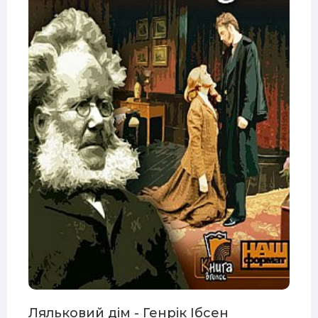
Ляльковий дім - Генрік Ібсен