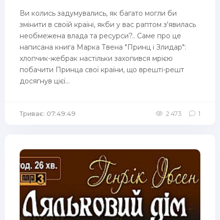
Ви колись задумувались, як багато могли би
змінити в своїй країні, якби у вас раптом з'явилась
необмежена влада та ресурси?.. Саме про це
написана книга Марка Твена "Принц і Злидар":
хлопчик-жебрак настільки захопився мрією
побачити Принца свої країни, що врешті-решт
досягнув цієї...
Триває: 07:49:49
2 473
1