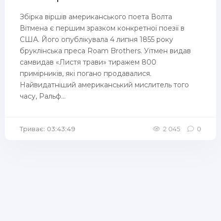
Збірка віршів американського поета Волта
Вітмена є першим зразком конкретної поезії в
США. Його опублікувала 4 липня 1855 року
бруклінська преса Roam Brothers. Уітмен видав
самвидав «Листя трави» тиражем 800
примірників, які погано продавалися.
Найвидатніший американський мислитель того
часу, Ральф...
Триває: 03:43:49
2 045
0