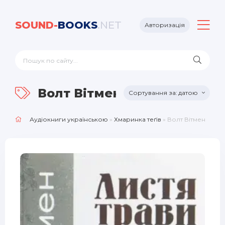
SOUND-
BOOKS
.NET
Авторизація
Волт Вітмен
датою
Аудіокниги українською
»
Хмаринка теґів
» Волт Вітмен