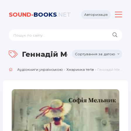
SOUND-
BOOKS
.NET
Авторизація
Геннадій Мельник
датою
Аудіокниги українською
»
Хмаринка теґів
» Геннадій Мельник