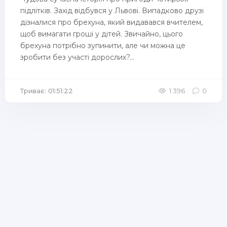
підлітків. Захід відбувся у Львові. Випадково друзі
дізналися про брехуна, який видавався вчителем,
щоб вимагати гроші у дітей. Звичайно, цього
брехуна потрібно зупинити, але чи можна це
зробити без участі дорослих?...
Триває: 01:51:22
1 396
0