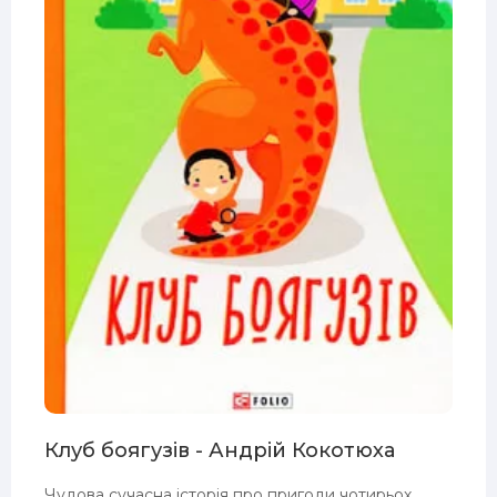
Клуб боягузів - Андрій Кокотюха
Чудова сучасна історія про пригоди чотирьох