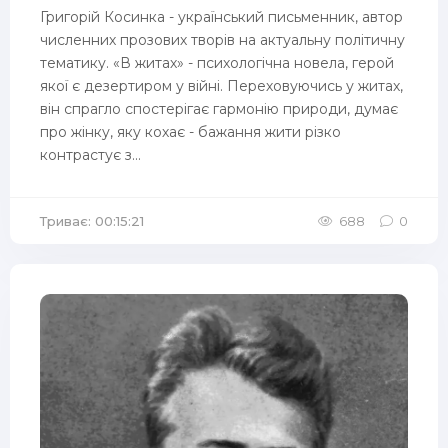
Григорій Косинка - український письменник, автор
численних прозових творів на актуальну політичну
тематику. «В житах» - психологічна новела, герой
якої є дезертиром у війні. Переховуючись у житах,
він спрагло спостерігає гармонію природи, думає
про жінку, яку кохає - бажання жити різко
контрастує з...
Триває: 00:15:21
688
0