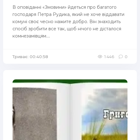
В оповіданні «Змовини» йдеться про багатого
господаря Петра Рудика, який не хоче віддавати
комуні своє чесно нажите добро. Він знаходить
спосіб зробити все так, щоб нічого не дісталося
комнезамівцям....
Триває: 00:40:58
1 446
0