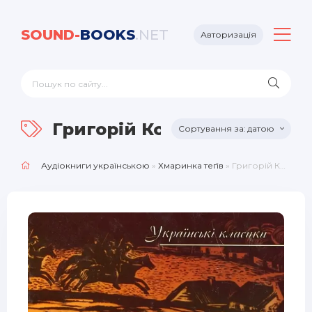
SOUND-
BOOKS
.NET
Авторизація
Григорій Косинка
датою
Аудіокниги українською
»
Хмаринка теґів
» Григорій Косинка