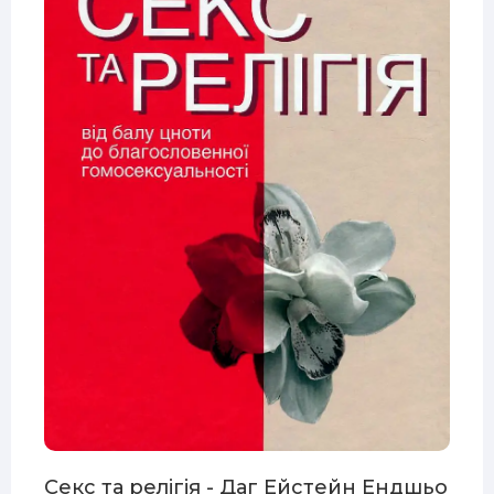
Секс та релігія - Даг Ейстейн Ендшьо