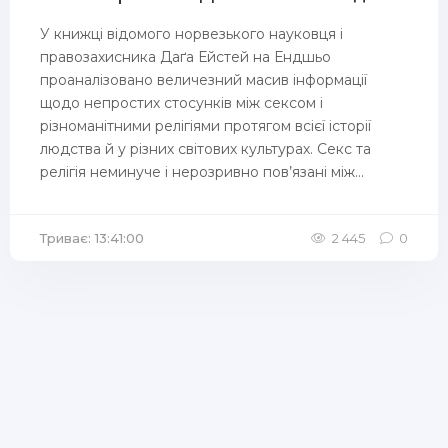
У книжці відомого норвезького науковця і
правозахисника Даґа Ейстей на Ендшьо
проаналізовано величезний масив інформації
щодо непростих стосунків між сексом і
різноманітними релігіями протягом всієї історії
людства й у різних світових культурах. Секс та
релігія неминуче і нерозривно пов’язані між...
Триває: 13:41:00
2 445
0