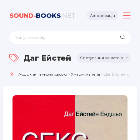
SOUND-
BOOKS
.NET
Авторизація
Даг Ейстейн Ендшьо
датою
Аудіокниги українською
»
Хмаринка теґів
» Даг Ейстейн Ендшьо