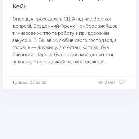
Кейн
Операція проходила в США під час Великої
депресії. Бездомний Френк Чемберс знайшов
тимчасове житло та роботу в придорожній
закусочній. Він звик, любив свого господаря, а
головне — дружину. До останнього він був
близький – Френк був значно молодший за її
чоловіка. Через деякий час молоді люди...
Триває: 03:53:53
2 081
1