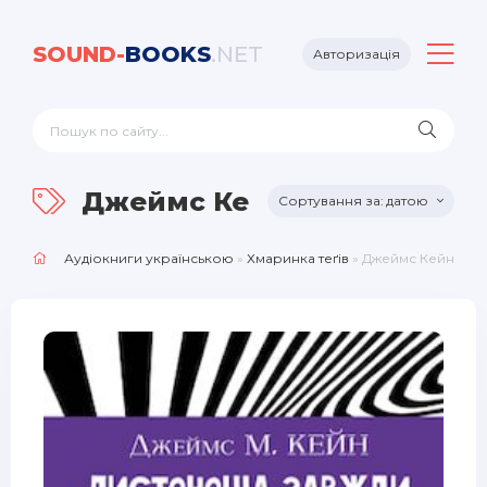
SOUND-
BOOKS
.NET
Авторизація
Джеймс Кейн
датою
Аудіокниги українською
»
Хмаринка теґів
» Джеймс Кейн