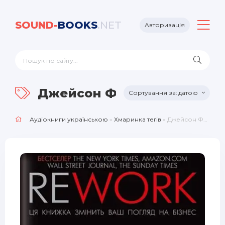
SOUND-
BOOKS
.NET
Авторизація
Джейсон Фрайд та Девід 
датою
Аудіокниги українською
»
Хмаринка теґів
» Джейсон Фрайд та Девід Хайнемайер Хенссон