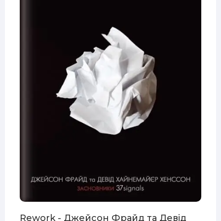
Rework - Джейсон Фрайд та Девід