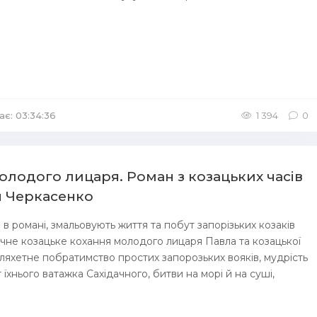
ає: 03:34:36
1 394
0
лодого лицаря. Роман з козацьких часів
н Черкасенко
і в романі, змальовують життя та побут запорізьких козаків
ичне козацьке кохання молодого лицаря Павла та козацької
ляхетне побратимство простих запорозьких вояків, мудрість
т їхнього ватажка Сахідачного, битви на морі й на суші,