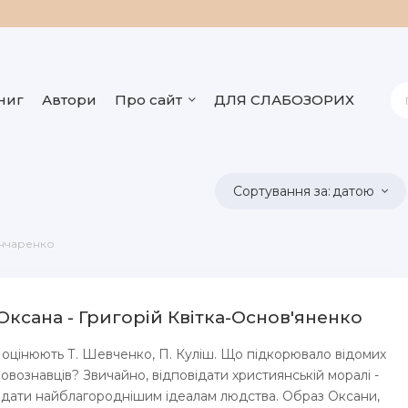
ниг
Автори
Про сайт
ДЛЯ СЛАБОЗОРИХ
датою
ончаренко
ксана - Григорій Квітка-Основ'яненко
 оцінюють Т. Шевченко, П. Куліш. Що підкорювало відомих
мовознавців? Звичайно, відповідати християнській моралі -
відати найблагороднішим ідеалам людства. Образ Оксани,