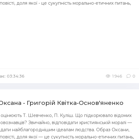
 повісті, доля якої - це сукупність морально-етичних питань,
ає: 03:34:36
/
Аудіокниги Історична проза
1 946
0
ксана - Григорій Квітка-Основ'яненко
 оцінюють Т. Шевченко, П. Куліш. Що підкорювало відомих
мовознавців? Звичайно, відповідати християнській моралі —
відати найблагороднішим ідеалам людства. Образ Оксани,
 повісті, доля якої — це сукупність морально-етичних питань,