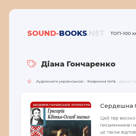
SOUND-
BOOKS
.NET
ТОП-100 к
Діана Гончаренко
Аудіокниги українською
»
Хмаринка теґів
» Діана Г
Сердешна О
Цей твір високо
письменників і 
це також відпо