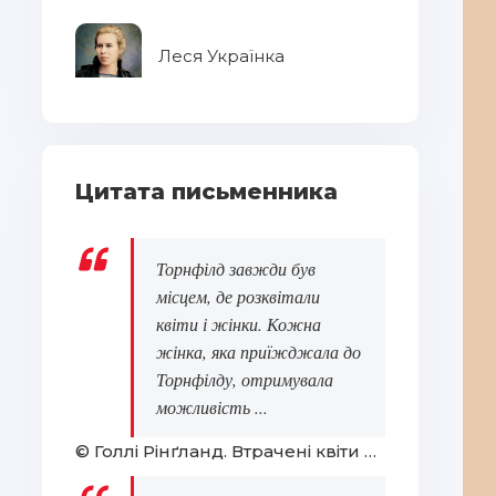
Леся Українка
Цитата письменника
Торнфілд завжди був
місцем, де розквітали
квіти і жінки. Кожна
жінка, яка приїжджала до
Торнфілду, отримувала
можливість ...
© Голлі Рінґланд. Втрачені квіти Еліс Гарт