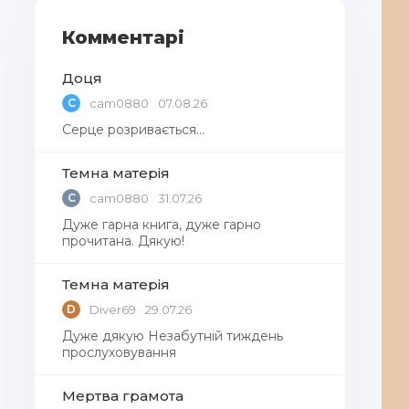
Комментарі
Доця
C
cam0880
07.08.26
Серце розривається…
Темна матерія
C
cam0880
31.07.26
Дуже гарна книга, дуже гарно
прочитана. Дякую!
Темна матерія
D
Diver69
29.07.26
Дуже дякую Незабутній тиждень
прослуховування
Мертва грамота