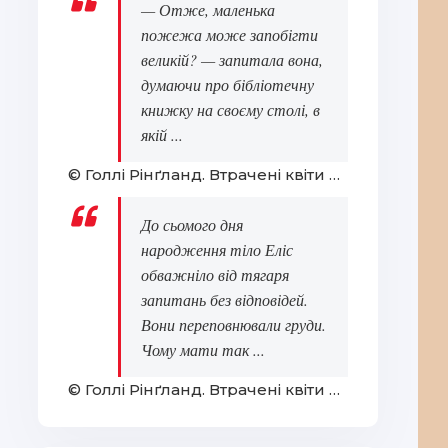
— Отже, маленька
пожежа може запобігти
великій? — запитала вона,
думаючи про бібліотечну
книжку на своєму столі, в
якій ...
© Голлі Рінґланд. Втрачені квіти Еліс Гарт
До сьомого дня
народження тіло Еліс
обважніло від тягаря
запитань без відповідей.
Вони переповнювали груди.
Чому мати так ...
© Голлі Рінґланд. Втрачені квіти Еліс Гарт