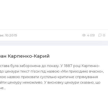
є: 10:20:15
4 051
0
Іван Карпенко-Карий
става була заборонена до показу. У 1887 році Карпенко-
до цензури текст п’єси під назвою «Ми приходимо вчасно»,
мою назвою приховати суспільно-критичне спрямування
ійти цензуру неможливо. У висновку цензури сказано, що
е...