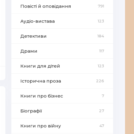
Повісті й оповідання
791
Аудіо-вистава
123
Детективи
184
Драми
117
Книги для дітей
123
Історична проза
226
Книги про бізнес
7
Біографії
27
Книги про війну
47