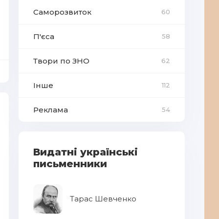
Саморозвиток
60
П'єса
58
Твори по ЗНО
62
Інше
112
Реклама
54
Видатні українські
письменники
Тарас Шевченко