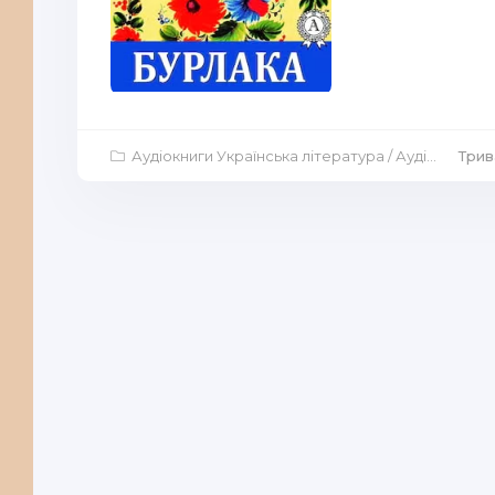
Аудіокниги Українська література
/
Аудіокниги Драми
Трив