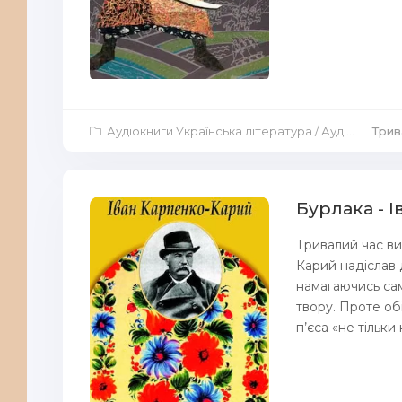
Аудіокниги Українська література
/
Аудіокниги Роман
Трива
Бурлака - 
Тривалий час ви
Карий надіслав 
намагаючись са
твору. Проте об
п’єса «не тільки н