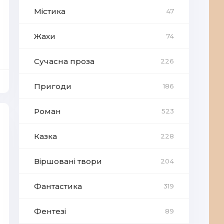
Містика
47
Жахи
74
Сучасна проза
226
Пригоди
186
Роман
523
Казка
228
Віршовані твори
204
Фантастика
319
Фентезі
89