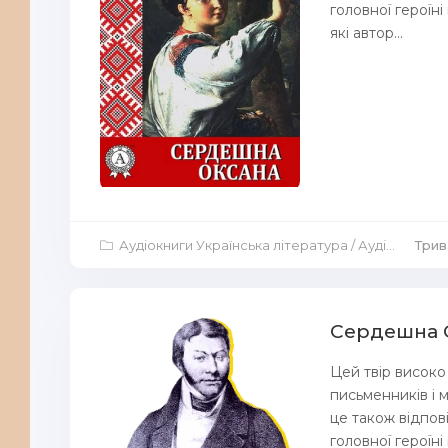
головної героїні
які автор...
Аудіокниги Українська література
/
Аудіокниги Повісті й оповідання
Трив
Сердешна О
Цей твір високо
письменників і 
це також відпо
головної героїні