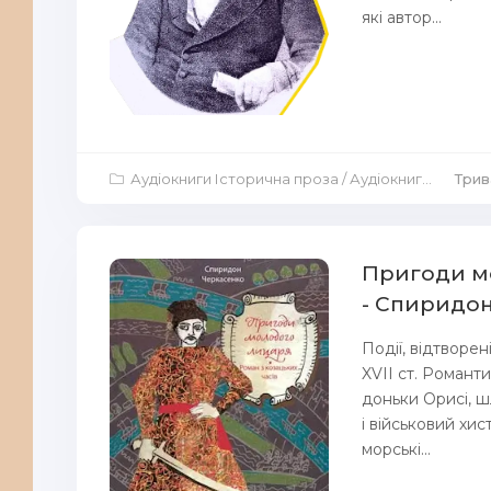
які автор...
Аудіокниги Історична проза
/
Аудіокниги Повісті й оповідання
Трив
Пригоди мо
- Спиридо
Події, відтворен
XVII ст. Романт
доньки Орисі, ш
і військовий хис
морські...