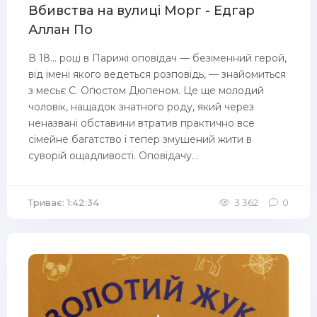
Вбивства на вулиці Морг - Едгар
Аллан По
В 18… році в Парижі оповідач — безіменний герой,
від імені якого ведеться розповідь, — знайомиться
з месьє С. Оґюстом Дюпеном. Це ще молодий
чоловік, нащадок знатного роду, який через
неназвані обставини втратив практично все
сімейне багатство і тепер змушений жити в
суворій ощадливості. Оповідачу...
Триває: 1:42:34
3 362
0