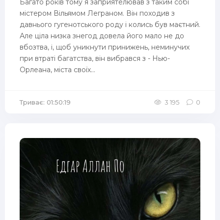
Багато років тому я заприятелював з таким собі
містером Вільямом Леграном. Він походив з
давнього гугенотського роду і колись був маєтний.
Але ціла низка знегод довела його мало не до
вбозтва, і, щоб уникнути принижень, неминучих
при втраті багатства, він вибрався з - Нью-
Орлеана, міста своїх...
Триває: 01:50:19
3 195
0