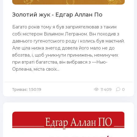
Золотий жук - Едгар Аллан По
Багато років тому я був заприятелював з таким
собі містером Вільямом Леграном. Він походив з
давнього гугенотського роду і колись був маєтний.
Але ціла низка знегод довела його мало не до
вбозтва, і, щоб уникнути принижень, неминучих
при втраті багатства, він вибрався з —Нью-
Орлеана, міста своїх...
Триває: 1:50:19
11 409
0