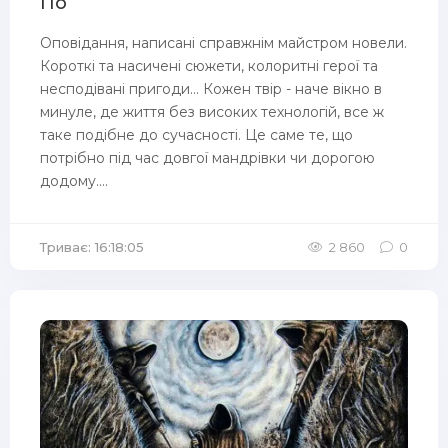
По
Оповідання, написані справжнім майстром новели.
Короткі та насичені сюжети, колоритні герої та
несподівані пригоди... Кожен твір - наче вікно в
минуле, де життя без високих технологій, все ж
таке подібне до сучасності. Це саме те, що
потрібно під час довгої мандрівки чи дорогою
додому....
Триває: 16:18:05
2 860
0