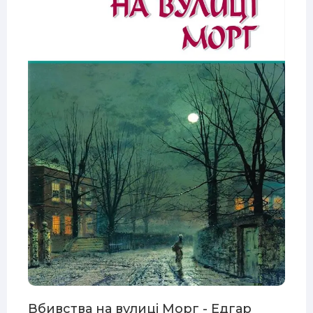
Вбивства на вулиці Морг - Едгар