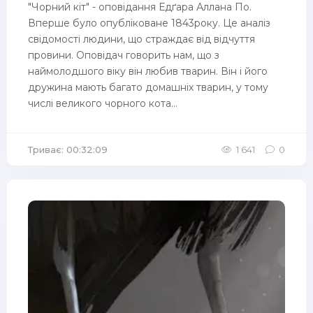
"Чорний кіт" - оповідання Едґара Аллана По.
Вперше було опубліковане 1843року. Це аналіз
свідомості людини, що страждає від відчуття
провини. Оповідач говорить нам, що з
наймолодшого віку він любив тварин. Він і його
дружина мають багато домашніх тварин, у тому
числі великого чорного кота...
Триває: 00:32:09
1 641
0