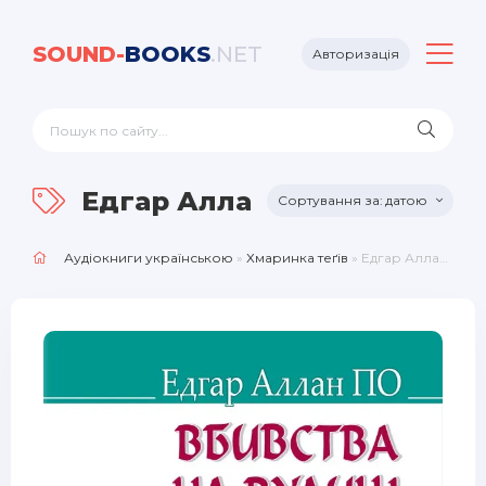
SOUND-
BOOKS
.NET
Авторизація
Едгар Аллан По
датою
Аудіокниги українською
»
Хмаринка теґів
» Едгар Аллан По