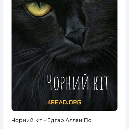
Чорний кіт - Едгар Аллан По