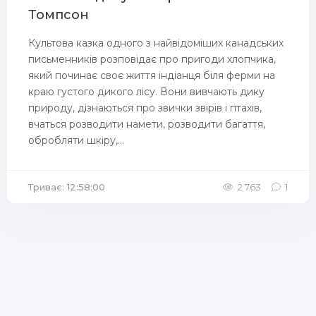
Томпсон
Культова казка одного з найвідоміших канадських
письменників розповідає про пригоди хлопчика,
який починає своє життя індіанця біля ферми на
краю густого дикого лісу. Вони вивчають дику
природу, дізнаються про звички звірів і птахів,
вчаться розводити намети, розводити багаття,
обробляти шкіру,...
Триває: 12:58:00
2 763
1