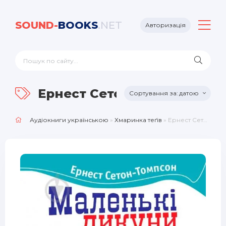
SOUND-
BOOKS
.NET
Авторизація
Ернест Сетон-Томпсон
датою
Аудіокниги українською
»
Хмаринка теґів
» Ернест Сетон-Томпсон