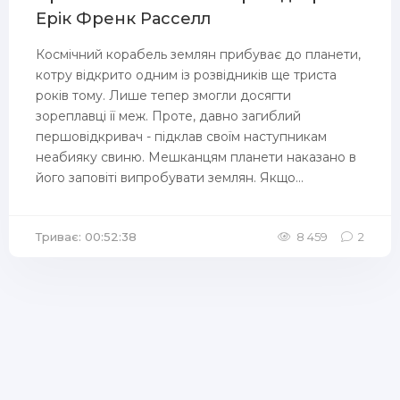
Ерік Френк Расселл
Космічний корабель землян прибуває до планети,
котру відкрито одним із розвідників ще триста
років тому. Лише тепер змогли досягти
зореплавці її меж. Проте, давно загиблий
першовідкривач - підклав своїм наступникам
неабияку свиню. Мешканцям планети наказано в
його заповіті випробувати землян. Якщо...
Триває: 00:52:38
8 459
2