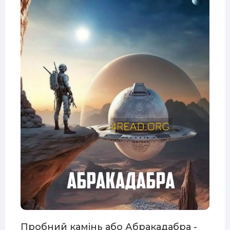
Пробний камінь або Абракадабра -