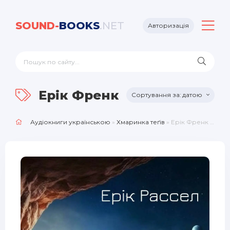
SOUND-
BOOKS
.NET
Авторизація
Ерік Френк Расселл
датою
Аудіокниги українською
»
Хмаринка теґів
» Ерік Френк Расселл