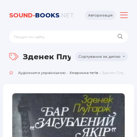
SOUND-
BOOKS
.NET
Авторизація
Зденек Плугарж
датою
Аудіокниги українською
»
Хмаринка теґів
» Зденек Плугарж