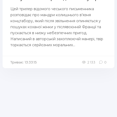
Цей трилер відомого чеського письменника
розповідає про мандри колишнього в’язня
концтабору, який після звільнення опиняється у
пошуках коханої жінки у післявоєнній Франції та
пускається в низку небезпечних пригод.
Написаний в авторській захоплюючій манері, твір
торкається серйозних моральних...
Триває: 13:33:15
2 133
0