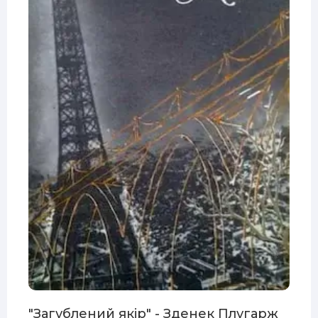
"Загублений якір" - Зденек Плугарж