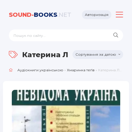
SOUND-
BOOKS
.NET
Авторизація
Катерина Липа
датою
Аудіокниги українською
»
Хмаринка теґів
» Катерина Липа