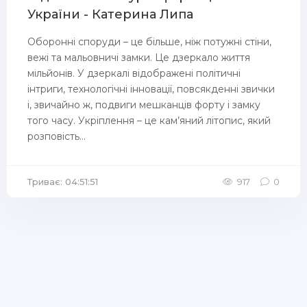
України - Катерина Липа
Оборонні споруди – це більше, ніж потужні стіни,
вежі та мальовничі замки. Це дзеркало життя
мільйонів. У дзеркалі відображені політичні
інтриги, технологічні інновації, повсякденні звички
і, звичайно ж, подвиги мешканців форту і замку
того часу. Укріплення – це кам’яний літопис, який
розповість...
Триває: 04:51:51
917
0