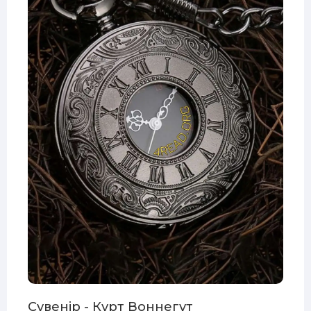
Сувенір - Курт Воннегут