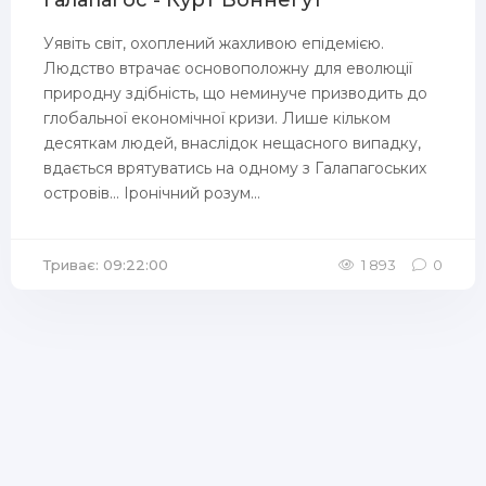
Галапагос - Курт Воннегут
Уявіть світ, охоплений жахливою епідемією.
Людство втрачає основоположну для еволюції
природну здібність, що неминуче призводить до
глобальної економічної кризи. Лише кільком
десяткам людей, внаслідок нещасного випадку,
вдається врятуватись на одному з Галапагоських
островів... Іронічний розум...
Триває: 09:22:00
1 893
0