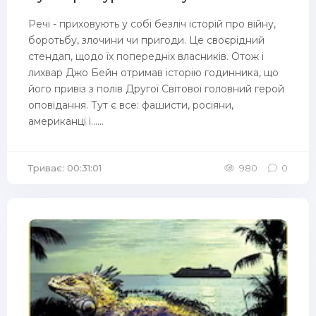
Речі - приховують у собі безліч історій про війну,
боротьбу, злочини чи пригоди. Це своєрідний
стендап, щодо їх попередніх власників. Отож і
лихвар Джо Бейн отримав історію годинника, що
його привіз з полів Другої Світової головний герой
оповідання. Тут є все: фашисти, росіяни,
американці і......
Триває: 00:31:01
980
0