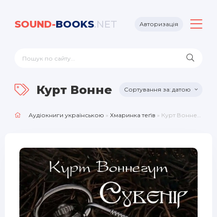
SOUND-
BOOKS
.NET
Авторизація
Курт Воннегут
датою
Аудіокниги українською
»
Хмаринка теґів
» Курт Воннегут