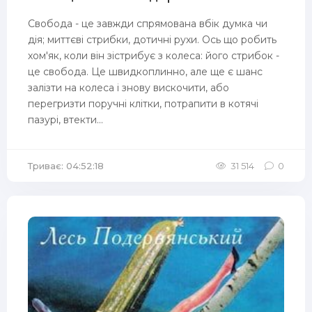
Свобода - це завжди спрямована вбік думка чи
дія; миттєві стрибки, дотичні рухи. Ось що робить
хом'як, коли він зістрибує з колеса: його стрибок -
це свобода. Це швидкоплинно, але ще є шанс
залізти на колеса і знову вискочити, або
перегризти поручні клітки, потрапити в котячі
пазурі, втекти...
Триває: 04:52:18
31 514
0