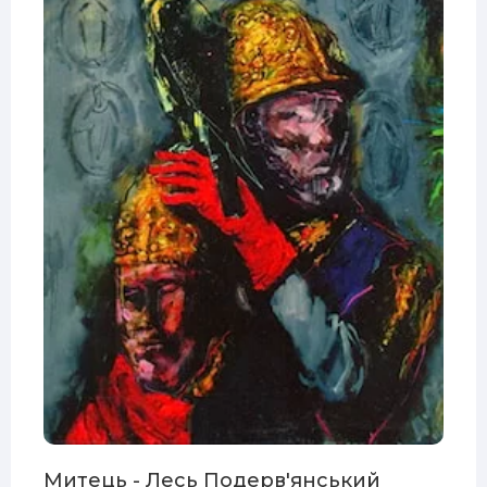
Митець - Лесь Подерв'янський