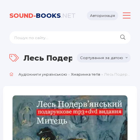
SOUND-
BOOKS
.NET
Авторизація
Лесь Подерв'янський
датою
Аудіокниги українською
»
Хмаринка теґів
» Лесь Подерв'янський