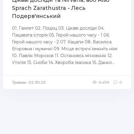
Цікаві досліди та Nirvana, або Also
Sprach Zarathustra - Лесь
Подерв'янський
01. Гамлет 02. Піздєц 03. Цiкавi дослiди 04.
Пацавата історія 05. Герой нашого часу - 1 06.
Герой нашого часу - 2 07. Кацапи 08. Василiса
Егоровна i мужичкi 09. Мiсце встрєчі ізмєніть нізя
10. Павлiк Морозов 11. Остановісь мгновєніє 12.
Утопія 13. Сноби 14. Хвороба Iвасика 15. Данко...
Триває: 02:30:25
6 499
0