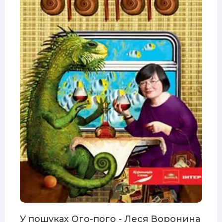
У пошуках Ого-пого - Леся Воронина