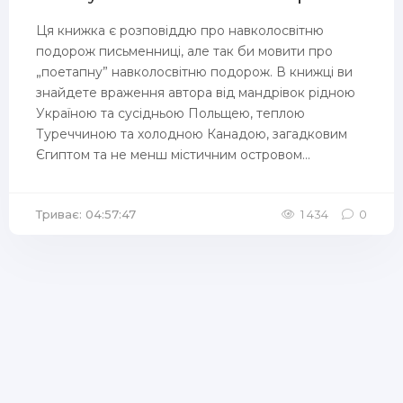
Ця книжка є розповіддю про навколосвітню
подорож письменниці, але так би мовити про
„поетапну” навколосвітню подорож. В книжці ви
знайдете враження автора від мандрівок рідною
Україною та сусідньою Польщею, теплою
Туреччиною та холодною Канадою, загадковим
Єгиптом та не менш містичним островом...
Триває: 04:57:47
1 434
0