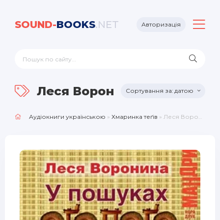
SOUND-
BOOKS
.NET
Авторизація
Леся Воронина
датою
Аудіокниги українською
»
Хмаринка теґів
» Леся Воронина