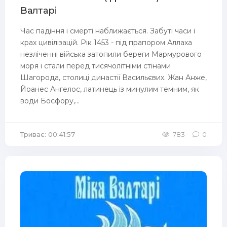
Валтарі
Час падіння і смерті наближається. Забуті часи і
крах цивілізацій. Рік 1453 - під прапором Аллаха
незліченні війська затопили береги Мармурового
моря і стали перед тисячолітніми стінами
Шагорода, столиці династії Васильєвих. Жан Анже,
Йоанес Ангелос, латинець із минулим темним, як
води Босфору,...
Триває: 00:41:57
783
0