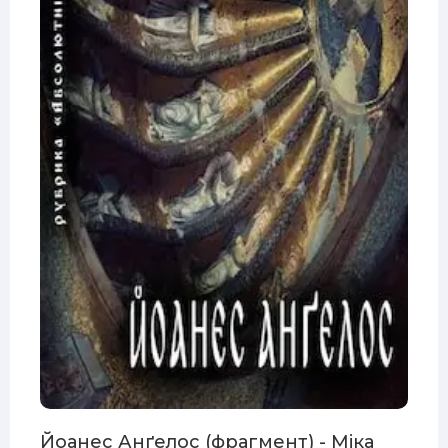
Йоанес Анґелос (фрагмент) - Міка