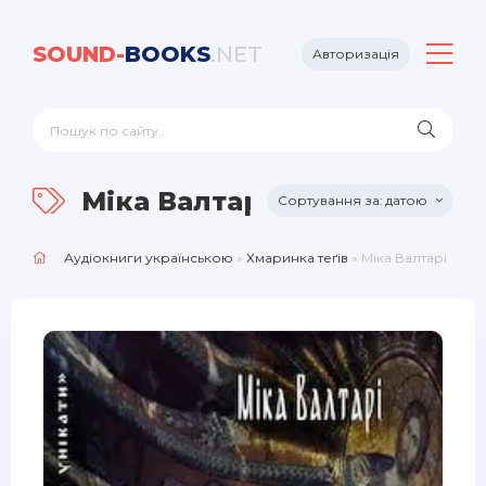
SOUND-
BOOKS
.NET
Авторизація
Міка Валтарі
датою
Аудіокниги українською
»
Хмаринка теґів
» Міка Валтарі