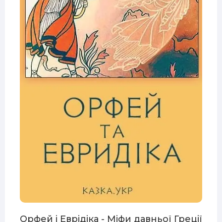
Орфей і Еврідіка - Міфи давньої Греції