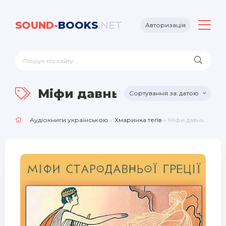
SOUND-
BOOKS
.NET
Авторизація
Міфи давньої Греції
датою
Аудіокниги українською
»
Хмаринка теґів
» Міфи давньої Греції