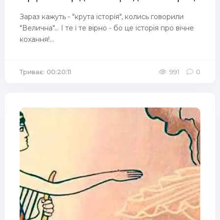
Зараз кажуть - "крута історія", колись говорили
"Велична"... І те і те вірно - бо це історія про вічне
кохання!...
Триває: 00:20:11
991
0