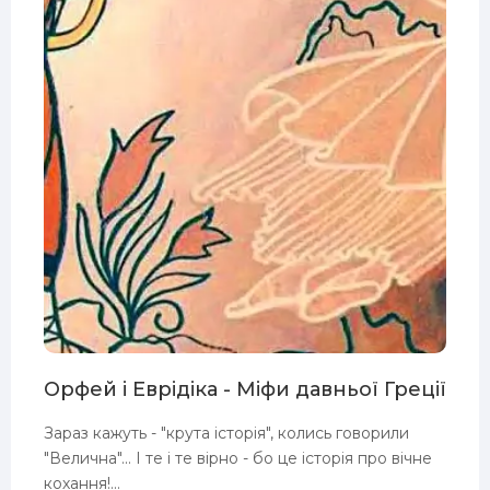
Орфей і Еврідіка - Міфи давньої Греції
Зараз кажуть - "крута історія", колись говорили
"Велична"... І те і те вірно - бо це історія про вічне
кохання!...