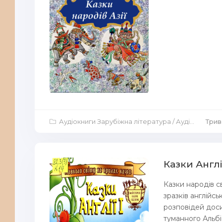
Аудіокниги Зарубіжна література
/
Аудіокниги Казка
Трива
Казки Англі
Казки народів с
зразків англійс
розповідей доси
туманного Альбі