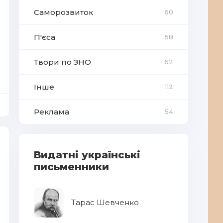
Саморозвиток
60
П'єса
58
Твори по ЗНО
62
Інше
112
Реклама
54
Видатні українські
письменники
Тарас Шевченко