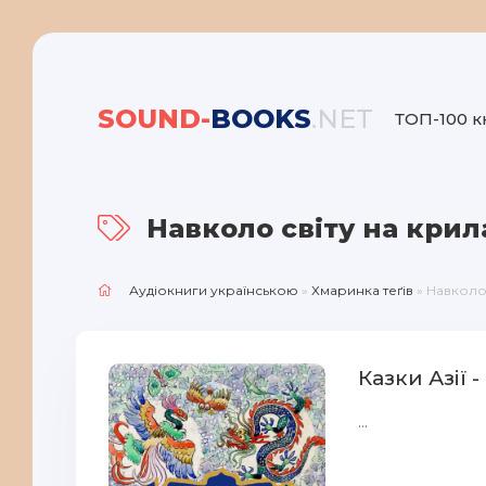
SOUND-
BOOKS
.NET
ТОП-100 к
Навколо світу на крил
Аудіокниги українською
»
Хмаринка теґів
» Навколо 
Казки Азії 
...