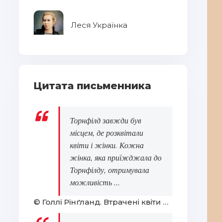
Леся Українка
Цитата письменника
Торнфілд завжди був
місцем, де розквітали
квіти і жінки. Кожна
жінка, яка приїжджала до
Торнфілду, отримувала
можливість ...
© Голлі Рінґланд. Втрачені квіти Еліс Гарт