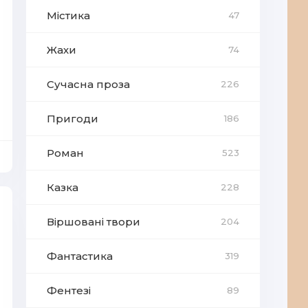
Містика
47
Жахи
74
Сучасна проза
226
Пригоди
186
Роман
523
Казка
228
Віршовані твори
204
Фантастика
319
Фентезі
89