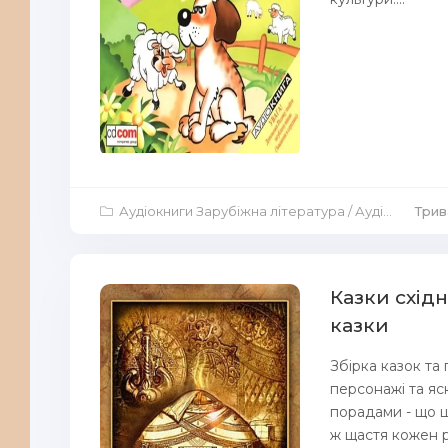
Аудіокниги Зарубіжна література
/
Аудіокниги для дітей
Трив
Казки східн
казки
Збірка казок та
персонажі та яс
порадами - що щ
ж щастя кожен р