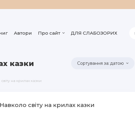
ниг
Автори
Про сайт
ДЛЯ СЛАБОЗОРИХ
ах казки
датою
світу на крилах казки
- Навколо світу на крилах казки