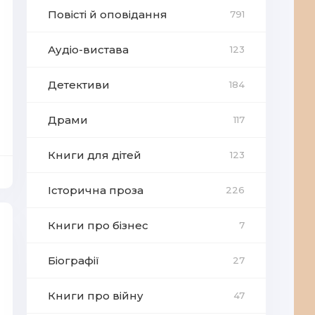
Повісті й оповідання
791
Аудіо-вистава
123
Детективи
184
Драми
117
Книги для дітей
123
Історична проза
226
Книги про бізнес
7
Біографії
27
Книги про війну
47