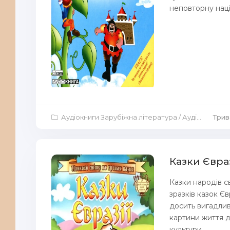
неповторну наці
Аудіокниги Зарубіжна література
/
Аудіокниги для дітей
Трива
Казки Євраз
Казки народів с
зразків казок Єв
досить вигадлив
картини життя д
культури....