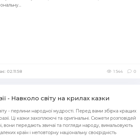
ональну...
є: 02:11:58
/
Аудіокниги Казка
1 544
0
ії - Навколо світу на крилах казки
віту - перлини народної мудрості. Перед вами збірка кращих
разії. Ці казки захоплюючі та оригінальні. Сюжети розповідей
і, вони передають звичаї та погляди народу, вимальовують
алеких країн і неповторну національну своєрідність