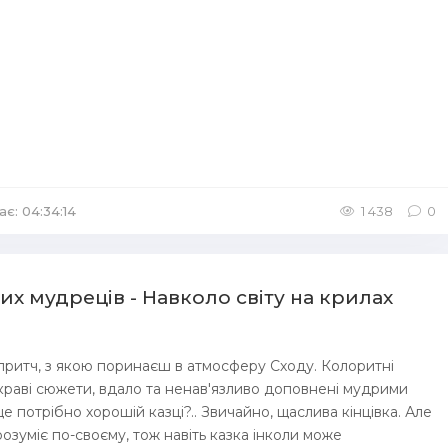
ає: 04:34:14
/
Аудіокниги Казка
1 438
0
их мудреців - Навколо світу на крилах
 притч, з якою поринаєш в атмосферу Сходу. Колоритні
краві сюжети, вдало та ненав'язливо доповнені мудрими
е потрібно хорошій казці?.. Звичайно, щаслива кінцівка. Але
озуміє по-своєму, тож навіть казка інколи може