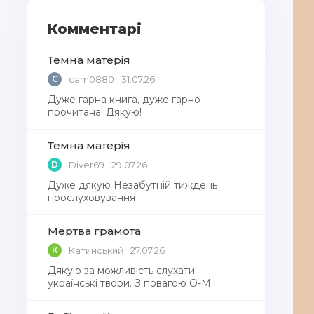
Комментарі
Темна матерія
C
cam0880
31.07.26
Дуже гарна книга, дуже гарно
прочитана. Дякую!
Темна матерія
D
Diver69
29.07.26
Дуже дякую Незабутній тиждень
прослуховування
Мертва грамота
К
Катинський
27.07.26
Дякую за можливість слухати
українські твори. З повагою О-М