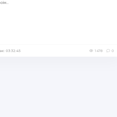
їм...
ає: 03:32:45
/
Аудіокниги Казка
1 478
0