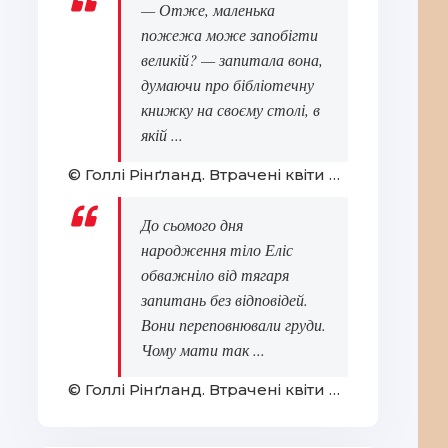
— Отже, маленька
пожежа може запобігти
великій? — запитала вона,
думаючи про бібліотечну
книжку на своєму столі, в
якій ...
© Голлі Рінґланд. Втрачені квіти Еліс Гарт
До сьомого дня
народження тіло Еліс
обважніло від тягаря
запитань без відповідей.
Вони переповнювали груди.
Чому мати так ...
© Голлі Рінґланд. Втрачені квіти Еліс Гарт