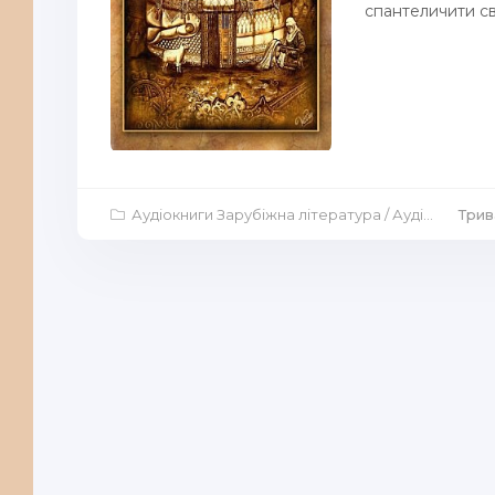
спантеличити сво
Аудіокниги Зарубіжна література
/
Аудіокниги Дитяча література
Трив