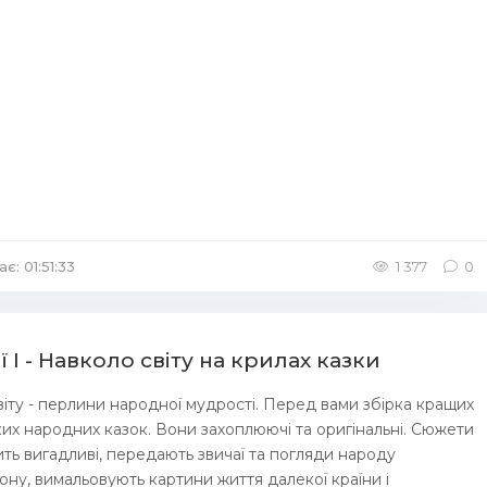
є: 01:51:33
1 377
0
ї I - Навколо світу на крилах казки
віту - перлини народної мудрості. Перед вами збірка кращих
ьких народних казок. Вони захоплюючі та оригінальні. Сюжети
ть вигадливі, передають звичаї та погляди народу
ону, вимальовують картини життя далекої країни і