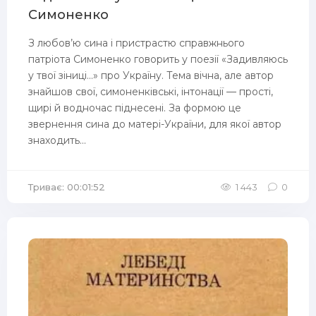
Симоненко
З любов’ю сина і пристрастю справжнього
патріота Симоненко говорить у поезії «Задивляюсь
у твої зіниці...» про Україну. Тема вічна, але автор
знайшов свої, симоненківські, інтонації — прості,
щирі й водночас піднесені. За формою це
звернення сина до матері-України, для якої автор
знаходить...
Триває: 00:01:52
1 443
0