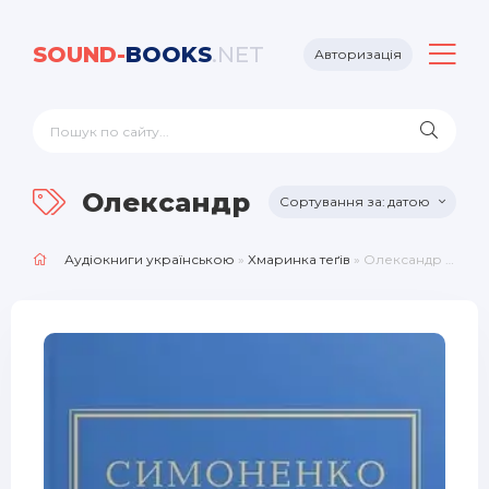
SOUND-
BOOKS
.NET
Авторизація
Олександр Овдієнко
датою
Аудіокниги українською
»
Хмаринка теґів
» Олександр Овдієнко