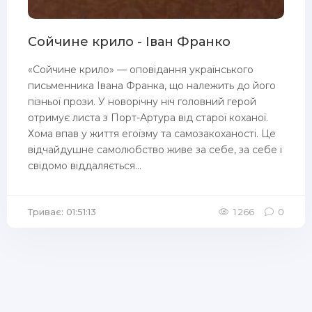
Сойчине крило - Іван Франко
«Сойчине крило» — оповідання українського
письменника Івана Франка, що належить до його
пізньої прози. У новорічну ніч головний герой
отримує листа з Порт-Артура від старої коханої.
Хома впав у життя егоїзму та самозакоханості. Це
відчайдушне самолюбство живе за себе, за себе і
свідомо віддаляється...
Триває: 01:51:13
1 266
0