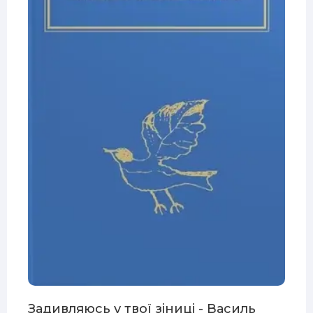
Задивляюсь у твої зіниці - Василь