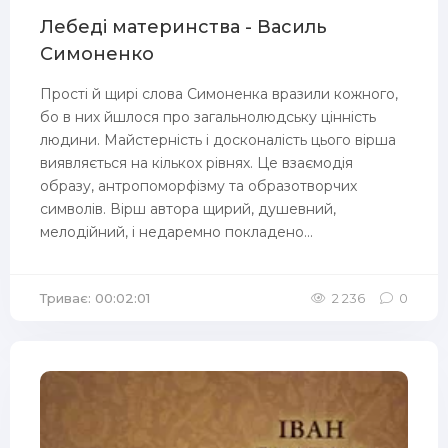
Лебеді материнства - Василь
Симоненко
Прості й щирі слова Симоненка вразили кожного,
бо в них йшлося про загальнолюдську цінність
людини. Майстерність і досконалість цього вірша
виявляється на кількох рівнях. Це взаємодія
образу, антропоморфізму та образотворчих
символів. Вірш автора щирий, душевний,
мелодійний, і недаремно покладено...
Триває: 00:02:01
2 236
0