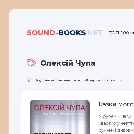
SOUND-
BOOKS
.NET
ТОП-100 к
Олексій Чупа
Аудіокниги українською
»
Хмаринка теґів
» Олексій
Казки мого
У буремні часи 
квартир у житті
сумних і дивовиж