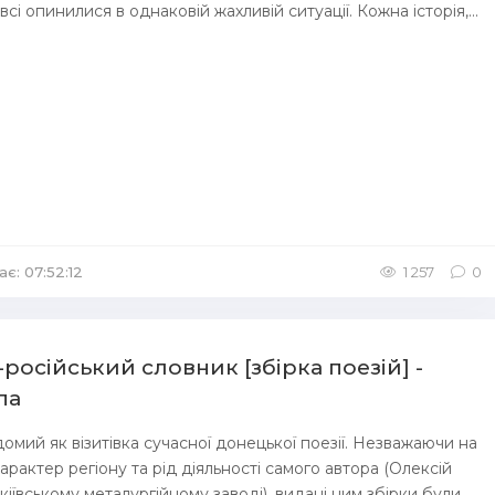
всі опинилися в однаковій жахливій ситуації. Кожна історія,...
ає: 07:52:12
/
Аудіокниги Сучасна проза
1 257
0
російський словник [збірка поезій] -
па
домий як візитівка сучасної донецької поезії. Незважаючи на
арактер регіону та рід діяльності самого автора (Олексій
іївському металургійному заводі), видані ним збірки були