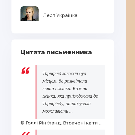
Леся Українка
Цитата письменника
Торнфілд завжди був
місцем, де розквітали
квіти і жінки. Кожна
жінка, яка приїжджала до
Торнфілду, отримувала
можливість ...
© Голлі Рінґланд. Втрачені квіти Еліс Гарт