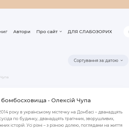
ниг
Автори
Про сайт
ДЛЯ СЛАБОЗОРИХ
датою
 Чупа
 бомбосховища - Олексій Чупа
2014 року в українському містечку на Донбасі – дванадцять
 сусіда по будинку, дванадцять трагічних, зворушливих,
них історій. Усі різні – з різною долею, поглядами на життя