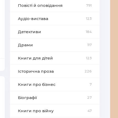
Повісті й оповідання
791
Аудіо-вистава
123
Детективи
184
Драми
117
Книги для дітей
123
Історична проза
226
Книги про бізнес
7
Біографії
27
Книги про війну
47