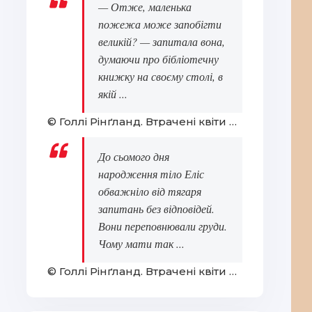
— Отже, маленька
пожежа може запобігти
великій? — запитала вона,
думаючи про бібліотечну
книжку на своєму столі, в
якій ...
© Голлі Рінґланд. Втрачені квіти Еліс Гарт
До сьомого дня
народження тіло Еліс
обважніло від тягаря
запитань без відповідей.
Вони переповнювали груди.
Чому мати так ...
© Голлі Рінґланд. Втрачені квіти Еліс Гарт