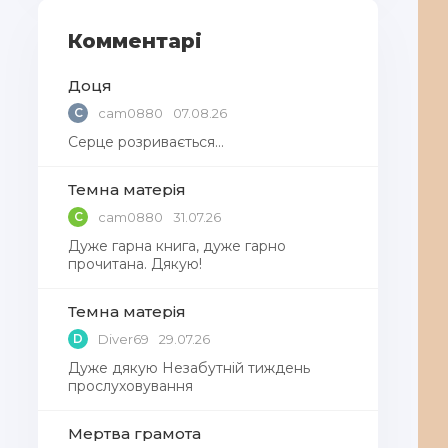
Комментарі
Доця
C
cam0880
07.08.26
Серце розривається…
Темна матерія
C
cam0880
31.07.26
Дуже гарна книга, дуже гарно
прочитана. Дякую!
Темна матерія
D
Diver69
29.07.26
Дуже дякую Незабутній тиждень
прослуховування
Мертва грамота