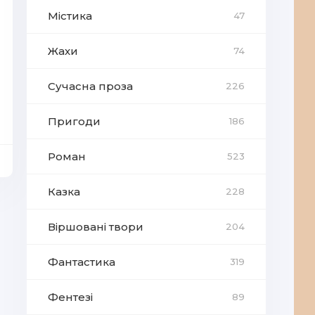
Містика
47
Жахи
74
Сучасна проза
226
Пригоди
186
Роман
523
Казка
228
Віршовані твори
204
Фантастика
319
Фентезі
89