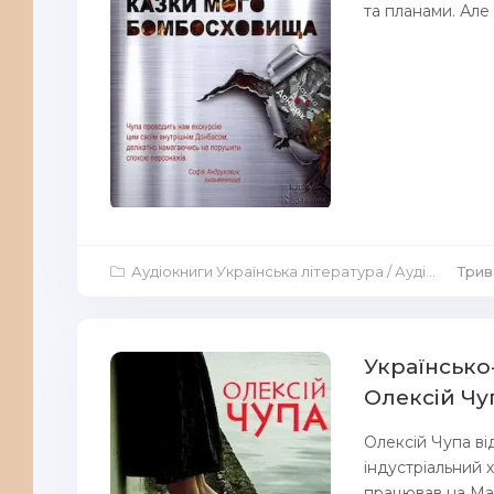
та планами. Але 
Аудіокниги Українська література
/
Аудіокниги Повісті й оповідання
Трив
Українсько-
Олексій Чу
Олексій Чупа ві
індустріальний х
працював на Мак