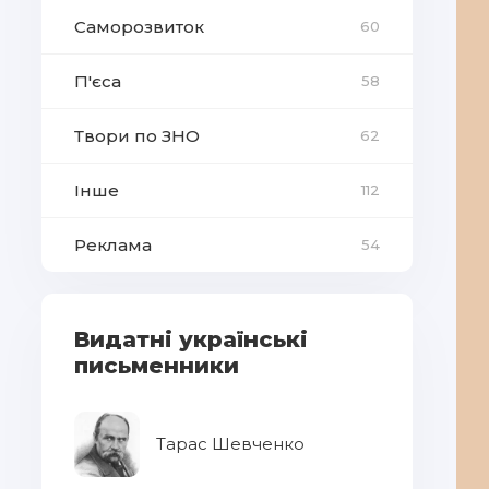
Саморозвиток
60
П'єса
58
Твори по ЗНО
62
Інше
112
Реклама
54
Видатні українські
письменники
Тарас Шевченко