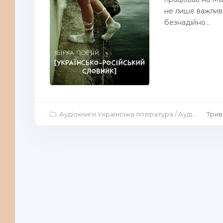
не лише важлив
безнадійно...
Аудіокниги Українська література
/
Аудіокниги Віршовані твори
Трив