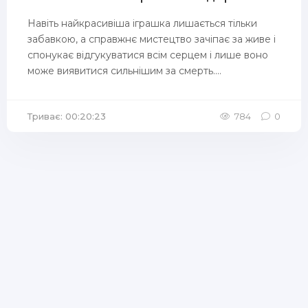
Навіть найкрасивіша іграшка лишається тільки
забавкою, а справжнє мистецтво зачіпає за живе і
спонукає відгукуватися всім серцем і лише воно
може виявитися сильнішим за смерть....
Триває: 00:20:23
784
0