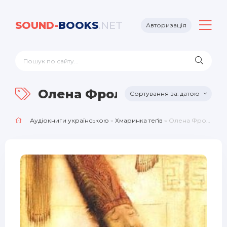
SOUND-
BOOKS
.NET
Авторизація
Олена Фроляк
датою
Аудіокниги українською
»
Хмаринка теґів
» Олена Фроляк