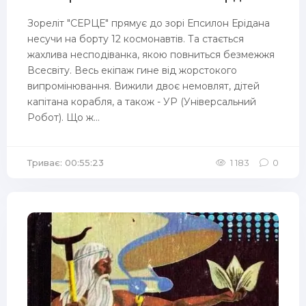
Зореліт "СЕРЦЕ" прямує до зорі Епсилон Ерідана
несучи на борту 12 космонавтів. Та стається
жахлива несподіванка, якою повниться безмежжя
Всесвіту. Весь екіпаж гине від жорстокого
випромінювання. Вижили двоє немовлят, дітей
капітана корабля, а також - УР (Універсальний
Робот). Що ж...
Триває: 00:55:23
1 183
0