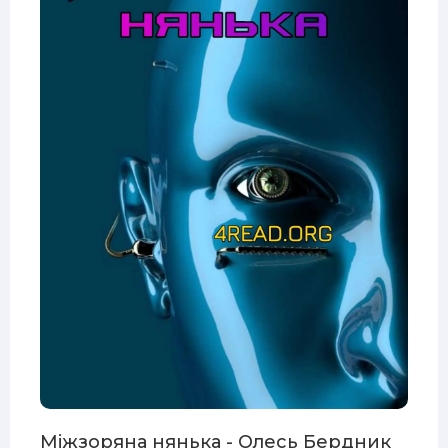
Міжзоряна нянька - Олесь Бердник