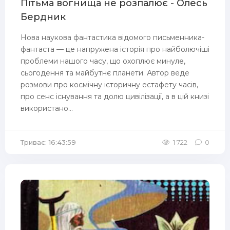
Пiтьма вогнища не розпалює - Олесь
Бердник
Нова наукова фантастика відомого письменника-
фантаста — це напружена історія про найболючіші
проблеми нашого часу, що охоплює минуле,
сьогодення та майбутнє планети. Автор веде
розмови про космічну історичну естафету часів,
про сенс існування та долю цивілізації, а в цій книзі
використано...
Триває: 16:43:59
1 722
0