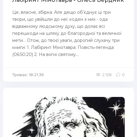
Лабіринт Мінотавра - Олесь Бердник
Це, власне, збірка. Але дещо об’єднує ці три
твори, що увійшли до неї: коден з них - ода
відважному людському духу, що долає всі
перешкоди на шляху до благородної та величної
мети… Отож, до твоєї уваги, дорогий слухачу три
книги: 1. Лабіринт Мінотавра: Повість-легенда
(06:50:20) 2. На вогні святому...
Триває: 18:21:36
2 128
0