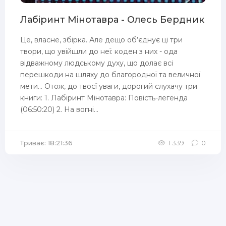
Лабіринт Мінотавра - Олесь Бердник
Це, власне, збірка. Але дещо об’єднує ці три
твори, що увійшли до неї: коден з них - ода
відважному людському духу, що долає всі
перешкоди на шляху до благородної та величної
мети… Отож, до твоєї уваги, дорогий слухачу три
книги: 1. Лабіринт Мінотавра: Повість-легенда
(06:50:20) 2. На вогні...
Триває: 18:21:36
1 339
0