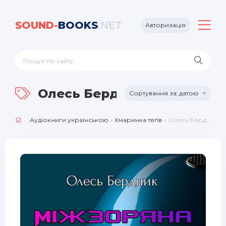
SOUND-
BOOKS
.NET
Авторизація
Олесь Бердник
датою
Аудіокниги українською
»
Хмаринка теґів
» Олесь Бердник