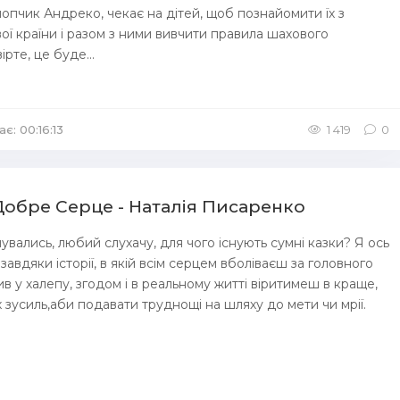
пчик Андреко, чекає на дітей, щоб познайомити їх з
ї країни і разом з ними вивчити правила шахового
ірте, це буде...
є: 00:16:13
1 419
0
Добре Серце - Наталія Писаренко
увались, любий слухачу, для чого існують сумні казки? Я ось
авдяки історії, в якій всім серцем вболіваєш за головного
ив у халепу, згодом і в реальному житті віритимеш в краще,
 зусиль,аби подавати труднощі на шляху до мети чи мрії.