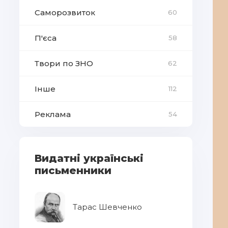
Саморозвиток
60
П'єса
58
Твори по ЗНО
62
Інше
112
Реклама
54
Видатні українські
письменники
Тарас Шевченко