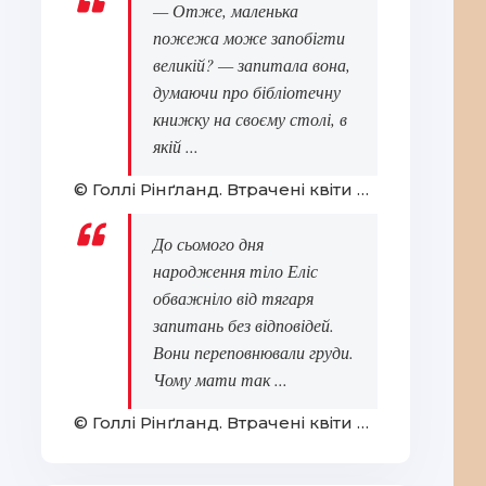
— Отже, маленька
пожежа може запобігти
великій? — запитала вона,
думаючи про бібліотечну
книжку на своєму столі, в
якій ...
© Голлі Рінґланд. Втрачені квіти Еліс Гарт
До сьомого дня
народження тіло Еліс
обважніло від тягаря
запитань без відповідей.
Вони переповнювали груди.
Чому мати так ...
© Голлі Рінґланд. Втрачені квіти Еліс Гарт