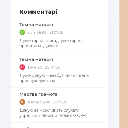
Комментарі
Темна матерія
C
cam0880
31.07.26
Дуже гарна книга, дуже гарно
прочитана. Дякую!
Темна матерія
D
Diver69
29.07.26
Дуже дякую Незабутній тиждень
прослуховування
Мертва грамота
К
Катинський
27.07.26
Дякую за можливість слухати
українські твори. З повагою О-М