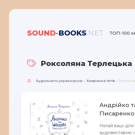
SOUND-
BOOKS
.NET
ТОП-100 к
Роксоляна Терлецька
Аудіокниги українською
»
Хмаринка теґів
» Роксоля
Андрійко т
Писаренко
Нехай ваші діти
аудіовиставою «