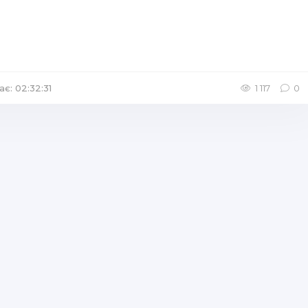
ає: 02:32:31
/
Аудіокниги Казка
1 117
0