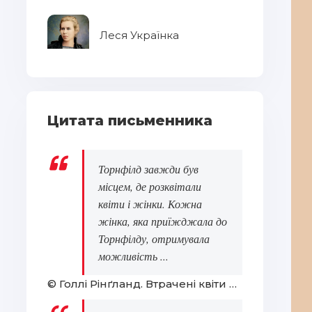
Леся Українка
Цитата письменника
Торнфілд завжди був
місцем, де розквітали
квіти і жінки. Кожна
жінка, яка приїжджала до
Торнфілду, отримувала
можливість ...
© Голлі Рінґланд. Втрачені квіти Еліс Гарт