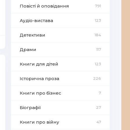
Повісті й оповідання
791
Аудіо-вистава
123
Детективи
184
Драми
117
Книги для дітей
123
Історична проза
226
Книги про бізнес
7
Біографії
27
Книги про війну
47