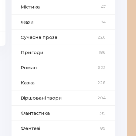
Містика
47
Жахи
74
Сучасна проза
226
Пригоди
186
Роман
523
Казка
228
Віршовані твори
204
Фантастика
319
Фентезі
89