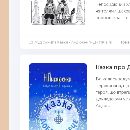
непосидючий хло
жителями шахово
королівства. Пов
Аудіокниги Казка
/
Аудіокниги Дитяча література
Трива
Казка про 
Ви колись задум
переконана, що з
героя, що втрап
докладаючи усіх
Адже...