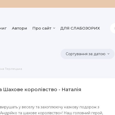
ниг
Автори
Про сайт
ДЛЯ СЛАБОЗОРИХ
датою
на Терлецька
а Шахове королівство - Наталія
 вирушать у веселу та захоплюючу казкову подорож з
Андрійко та шахове королівство»! Наш головний герой,