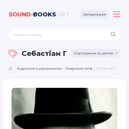
SOUND-
BOOKS
.NET
Авторизація
Себастіан Гаффнер
датою
Аудіокниги українською
»
Хмаринка теґів
» Себастіан Гаффнер