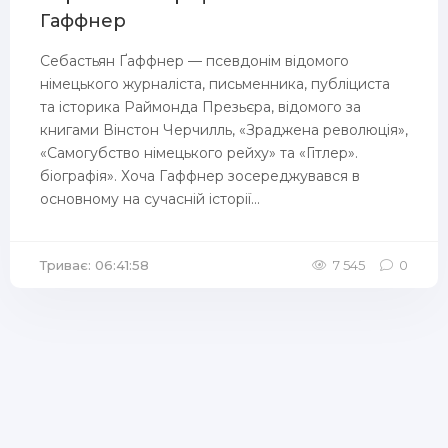
Гаффнер
Себастьян Ґаффнер — псевдонім відомого
німецького журналіста, письменника, публіциста
та історика Раймонда Презьєра, відомого за
книгами Вінстон Черчилль, «Зраджена революція»,
«Самогубство німецького рейху» та «Гітлер».
біографія». Хоча Гаффнер зосереджувався в
основному на сучасній історії...
Триває: 06:41:58
7 545
0