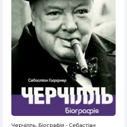
Черчілль. Біографія - Себастіан