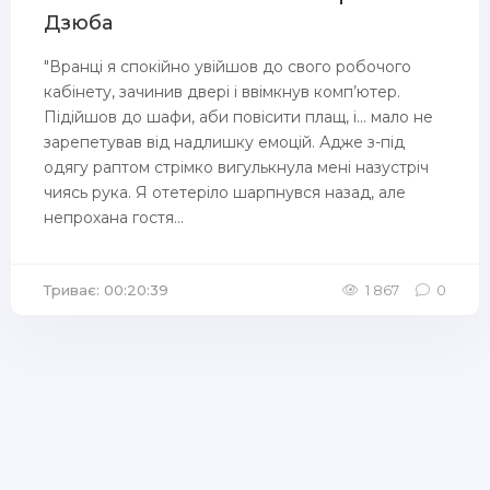
Дзюба
"Вранці я спокійно увійшов до свого робочого
кабінету, зачинив двері і ввімкнув комп’ютер.
Підійшов до шафи, аби повісити плащ, і... мало не
зарепетував від надлишку емоцій. Адже з-під
одягу раптом стрімко вигулькнула мені назустріч
чиясь рука. Я отетеріло шарпнувся назад, але
непрохана гостя...
Триває: 00:20:39
1 867
0