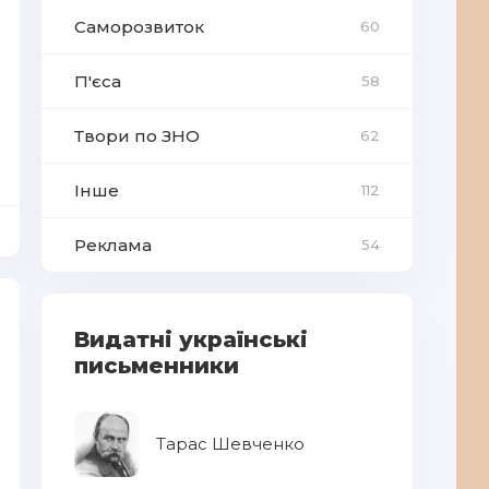
Саморозвиток
60
П'єса
58
Твори по ЗНО
62
Інше
112
Реклама
54
Видатні українські
письменники
Тарас Шевченко