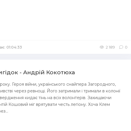
ає: 01:04:33
/
Аудіокниги Детективи
2 189
0
игідок - Андрій Кокотюха
6 року. Героя війни, українського снайпера Загородного,
ивстві через ревнощі. Його затримали і тримали в колонії
твердження кидає тінь на всіх волонтерів. Захищаючи
нтій Кошовий міг врятувати честь легіону. Хоча Клем
з...