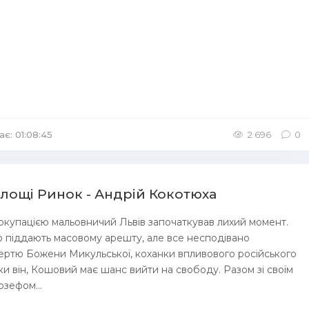
ає: 01:08:45
/
Аудіокниги Детективи
2 696
0
Площі Ринок - Андрій Кокотюха
окупацією мальовничий Львів започаткував лихий момент.
 піддають масовому арешту, але все несподівано
мертю Божени Микульської, коханки впливового російського
ьки він, Кошовий має шанс вийти на свободу. Разом зі своїм
зефом...