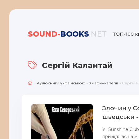
SOUND-
BOOKS
.NET
ТОП-100 к
Сергій Калантай
Аудіокниги українською
»
Хмаринка теґів
» Сергій 
Злочин у С
шведськи 
У "Sunshine Clu
приїжджає на мі