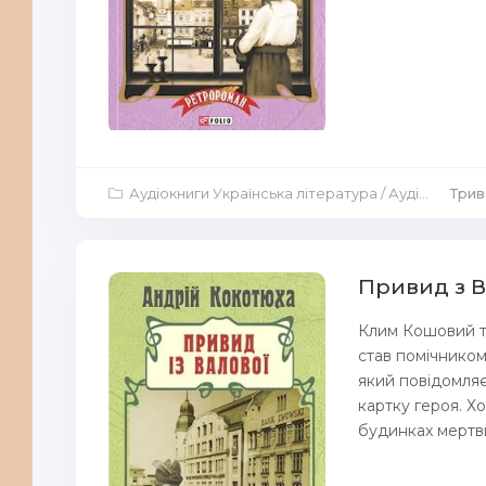
Аудіокниги Українська література
/
Аудіокниги Аудіо-вистави
Трив
Привид з В
Клим Кошовий ті
став помічником
який повідомляє
картку героя. Х
будинках мертвих