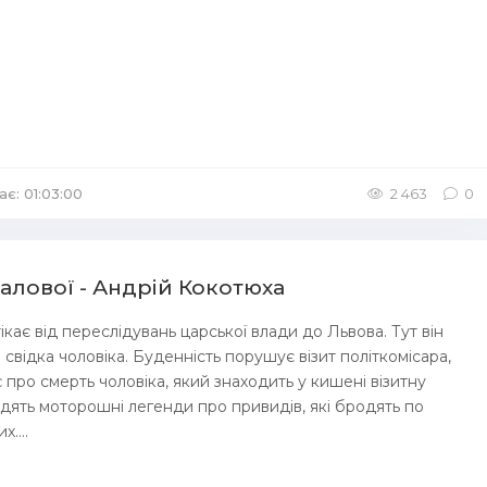
ає: 01:03:00
/
Аудіокниги Детективи
2 463
0
алової - Андрій Кокотюха
кає від переслідувань царської влади до Львова. Тут він
 свідка чоловіка. Буденність порушує візит політкомісара,
 про смерть чоловіка, який знаходить у кишені візитну
одять моторошні легенди про привидів, які бродять по
....