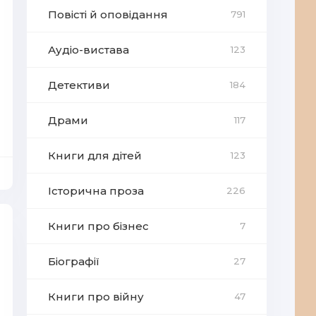
Повісті й оповідання
791
Аудіо-вистава
123
Детективи
184
Драми
117
Книги для дітей
123
Історична проза
226
Книги про бізнес
7
Біографії
27
Книги про війну
47