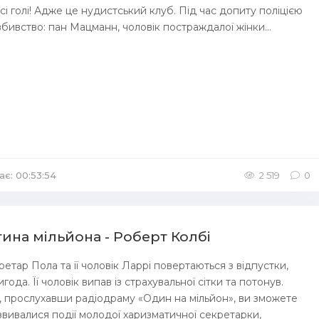
сі голі! Адже це нудистський клуб. Під час допиту поліцією
вбивство: пан Мацманн, чоловік постраждалої жінки...
ає: 00:53:54
/
Аудіокниги Детективи
2 519
0
тина мільйона - Роберт Колбі
ретар Пола та її чоловік Ларрі повертаються з відпустки,
года. Її чоловік випав із страхувальної сітки та потонув.
, прослухавши радіодраму «Один на мільйон», ви зможете
озвивалися події молодої харизматичної секретарки,