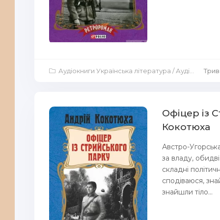
Аудіокниги Українська література
/
Аудіокниги Аудіо-вистави
Трива
Офіцер із 
Кокотюха
Австро-Угорська
за владу, обидв
складні політич
сподіваюся, зна
знайшли тіло...