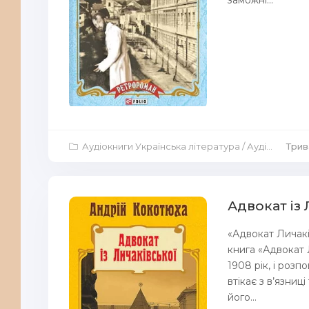
Аудіокниги Українська література
/
Аудіокниги Аудіо-вистави
Трив
Адвокат із 
«Адвокат Личакі
книга «Адвокат Л
1908 рік, і роз
втікає з в’язниц
його...