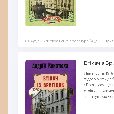
Аудіокниги Українська література
/
Аудіокниги Аудіо-вистави
Трив
Втікач з Бр
Львів, осінь 191
підозрюють у вб
«Бригідка». Це 
стрільців, Климе
покинув бар чере