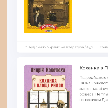
Аудіокниги Українська література
/
Аудіокниги Аудіо-вистави
Трив
Коханка з 
Під російською 
Клима Кошового
змінюється зі с
офіцера. Не тіл
напарником Джо