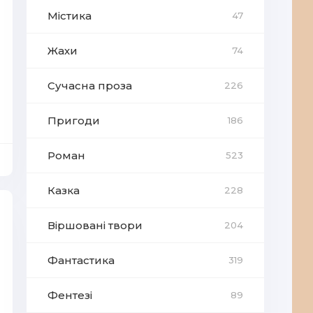
Містика
47
Жахи
74
Сучасна проза
226
Пригоди
186
Роман
523
Казка
228
Віршовані твори
204
Фантастика
319
Фентезі
89