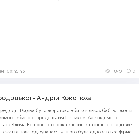
ає: 00:45:43
/
Аудіокниги Детективи
1 849
0
ородоцької - Андрій Кокотюха
ередодні Різдва було жорстоко вбито кількох бабіїв. Газети
вимого вбивцю Городоцьким Різником. Але відомого
оката Клима Кошового хроніка злочинів та інші сенсації вже
ого життя налагоджувалося: у нього була адвокатська фірма,