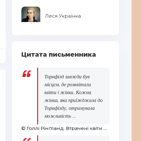
Леся Українка
Цитата письменника
Торнфілд завжди був
місцем, де розквітали
квіти і жінки. Кожна
жінка, яка приїжджала до
Торнфілду, отримувала
можливість ...
© Голлі Рінґланд. Втрачені квіти Еліс Гарт