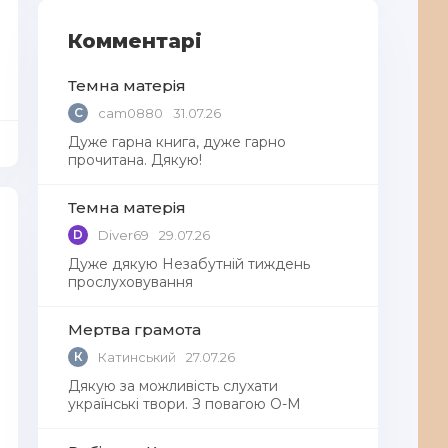
Комментарі
Темна матерія
C
cam0880
31.07.26
Дуже гарна книга, дуже гарно
прочитана. Дякую!
Темна матерія
D
Diver69
29.07.26
Дуже дякую Незабутній тиждень
прослуховування
Мертва грамота
К
Катинський
27.07.26
Дякую за можливість слухати
українські твори. З повагою О-М