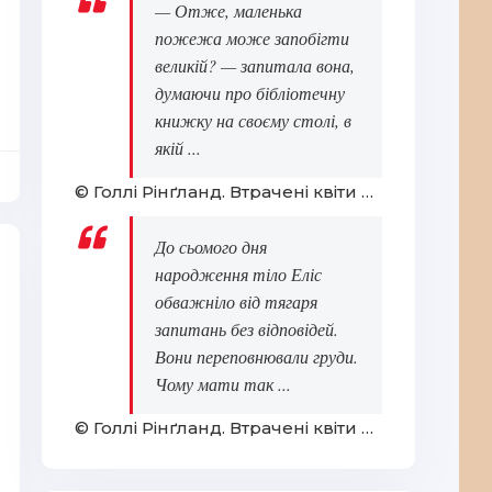
— Отже, маленька
пожежа може запобігти
великій? — запитала вона,
думаючи про бібліотечну
книжку на своєму столі, в
якій ...
© Голлі Рінґланд. Втрачені квіти Еліс Гарт
До сьомого дня
народження тіло Еліс
обважніло від тягаря
запитань без відповідей.
Вони переповнювали груди.
Чому мати так ...
© Голлі Рінґланд. Втрачені квіти Еліс Гарт