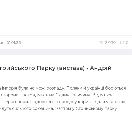
є: 01:01:25
/
Аудіокниги Детективи
2 030
0
Стрийського Парку (вистава) - Андрій
 імперія була на межі розпаду. Поляки й українці борються
і сторони претендують на Східну Галичину. Ведуться
ні переговори. Подовження процесу корисне для українців -
йдуть сильного союзника. Раптом у Стрийському парку