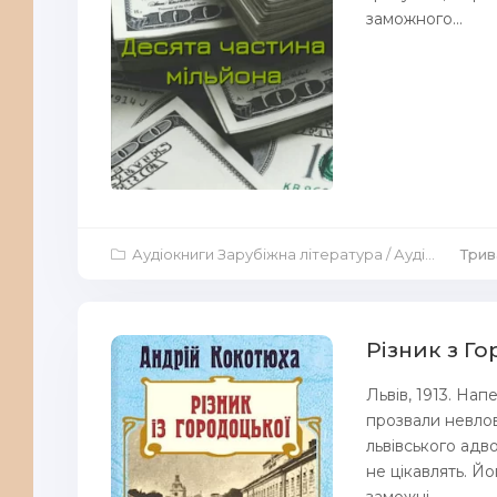
заможного...
Аудіокниги Зарубіжна література
/
Аудіокниги Аудіо-вистави
Трив
Різник з Г
Львів, 1913. Нап
прозвали невло
львівського адв
не цікавлять. Й
заможні...