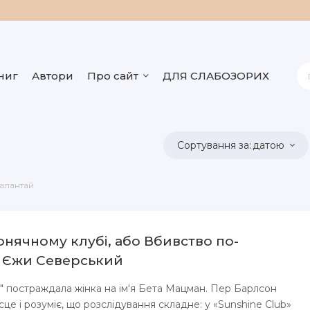
ниг
Автори
Про сайт
ДЛЯ СЛАБОЗОРИХ
датою
Калантай
онячному клубі, або Вбивство по-
- Єжи Северський
b" постраждала жінка на ім'я Бета Мацман. Пер Барлсон
сце і розуміє, що розслідування складне: у «Sunshine Club»