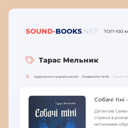
SOUND-
BOOKS
.NET
ТОП-100 к
Тарас Мельник
Аудіокниги українською
»
Хмаринка теґів
» Тарас М
Собачі тіні
Детектив Семен 
сталися в розпа
містичними обря