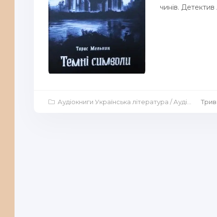
чинів. Детектив 
Аудіокниги Українська література
/
Аудіокниги Детективи
Трива