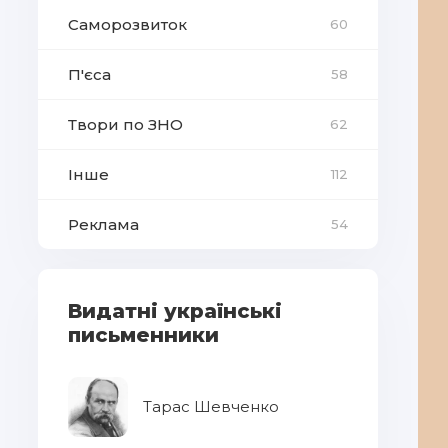
Саморозвиток
60
П'єса
58
Твори по ЗНО
62
Інше
112
Реклама
54
Видатні українські
письменники
Тарас Шевченко