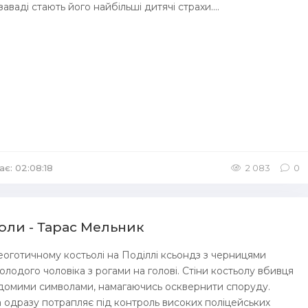
аваді стають його найбільші дитячі страхи....
ає: 02:08:18
2 083
0
оли - Тарас Мельник
оготичному костьолі на Поділлі ксьондз з черницями
олодого чоловіка з рогами на голові. Стіни костьолу вбивця
домими символами, намагаючись осквернити споруду.
 одразу потрапляє під контроль високих поліцейських