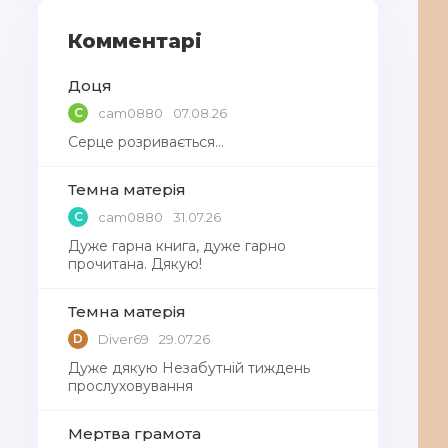
Комментарі
Доця
C
cam0880
07.08.26
Серце розривається…
Темна матерія
C
cam0880
31.07.26
Дуже гарна книга, дуже гарно
прочитана. Дякую!
Темна матерія
D
Diver69
29.07.26
Дуже дякую Незабутній тиждень
прослуховування
Мертва грамота