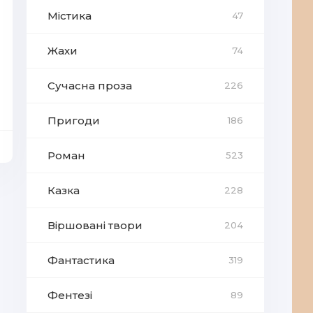
Містика
47
Жахи
74
Сучасна проза
226
Пригоди
186
Роман
523
Казка
228
Віршовані твори
204
Фантастика
319
Фентезі
89