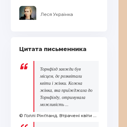
Леся Українка
Цитата письменника
Торнфілд завжди був
місцем, де розквітали
квіти і жінки. Кожна
жінка, яка приїжджала до
Торнфілду, отримувала
можливість ...
© Голлі Рінґланд. Втрачені квіти Еліс Гарт