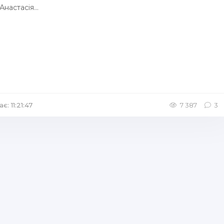
Анастасія...
є: 11:21:47
/
Аудіокниги Містика
7 387
3