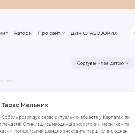
ниг
Автори
Про сайт
ДЛЯ СЛАБОЗОРИХ
датою
ельник
 - Тарас Мельник
Соболь розслідує серію ритуальних вбивств у Карпатах, які
л пандемії. Опинившись наодинці з жорстоким месником та
дами, поліцейський швидко знаходить перші сліди, однак