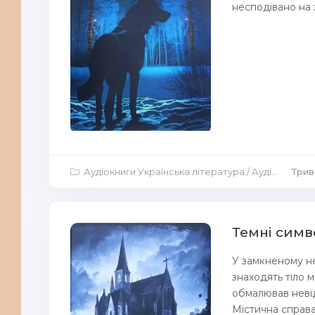
несподівано на з
Аудіокниги Українська література
/
Аудіокниги Жахи
Трив
Темні симв
У замкненому не
знаходять тіло м
обмалював неві
Містична справа