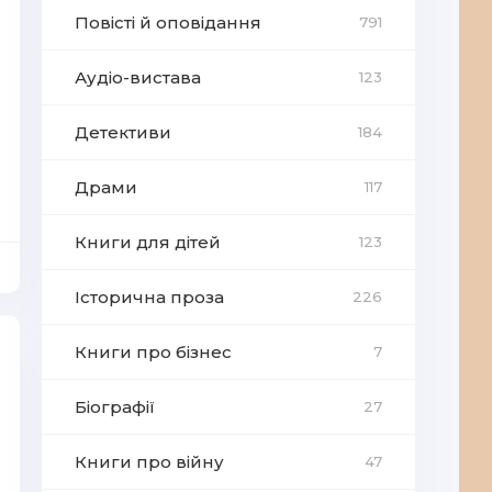
Повісті й оповідання
791
Аудіо-вистава
123
Детективи
184
Драми
117
Книги для дітей
123
Історична проза
226
Книги про бізнес
7
Біографії
27
Книги про війну
47