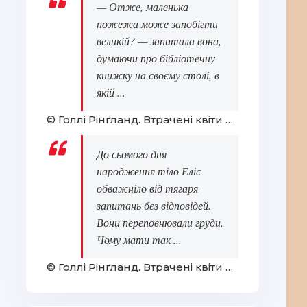
— Отже, маленька
пожежа може запобігти
великій? — запитала вона,
думаючи про бібліотечну
книжку на своєму столі, в
якій ...
© Голлі Рінґланд. Втрачені квіти Еліс Гарт
До сьомого дня
народження тіло Еліс
обважніло від тягаря
запитань без відповідей.
Вони переповнювали груди.
Чому мати так ...
© Голлі Рінґланд. Втрачені квіти Еліс Гарт