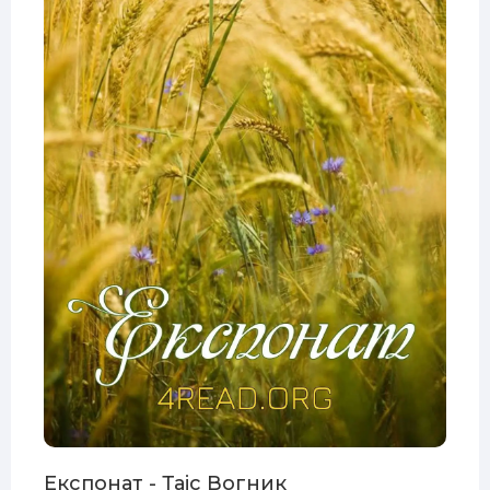
Експонат - Таіс Вогник