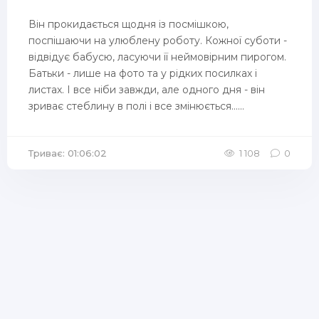
Він прокидається щодня із посмішкою,
поспішаючи на улюблену роботу. Кожної суботи -
відвідує бабусю, ласуючи її неймовірним пирогом.
Батьки - лише на фото та у рідких посилках і
листах. І все ніби завжди, але одного дня - він
зриває стеблину в полі і все змінюється......
Триває: 01:06:02
1 108
0