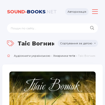
SOUND-
BOOKS
.NET
Авторизація
Таіс Вогник
датою
Аудіокниги українською
»
Хмаринка теґів
» Таіс Вогник