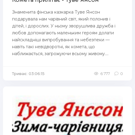
Комета прилітає - Туве Янсон
Знаменита фінська казкарка Туве Янсон
подарувала нам чарівний світ, який полонив і
дітей, і дорослих. У ньому зворушлива дружба і
любов допомагають маленьким героям долати
найскладніші випробування та небезпеки —
навіть такі невідворотні, як комета, що
наближається, загрожуючи всьому живому....
Триває: 03:06:15
6 777
0