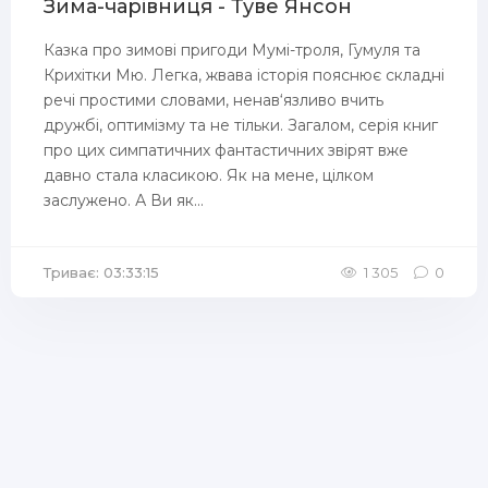
Зима-чарівниця - Туве Янсон
Казка про зимові пригоди Мумі-троля, Гумуля та
Крихітки Мю. Легка, жвава історія пояснює складні
речі простими словами, ненав‘язливо вчить
дружбі, оптимізму та не тільки. Загалом, серія книг
про цих симпатичних фантастичних звірят вже
давно стала класикою. Як на мене, цілком
заслужено. А Ви як...
Триває: 03:33:15
1 305
0