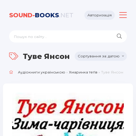
SOUND-
BOOKS
.NET
Авторизація
Туве Янсон
датою
Аудіокниги українською
»
Хмаринка теґів
» Туве Янсон