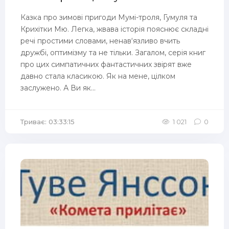
Казка про зимові пригоди Мумі-троля, Гумуля та
Крихітки Мю. Легка, жвава історія пояснює складні
речі простими словами, ненав‘язливо вчить
дружбі, оптимізму та не тільки. Загалом, серія книг
про цих симпатичних фантастичних звірят вже
давно стала класикою. Як на мене, цілком
заслужено. А Ви як...
Триває: 03:33:15
1 021
0