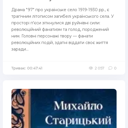
Драма "97" про українське село 1919-1930 pp., є
трагічним літописом загибелі українського села. У
просторі п'єси зіткнулися дві руйнівні сили:
революційний фанатизм та голод, породжений
ним. Головні персонажі твору — фанати
революційних подій, здатні віддати своє життя
заради...
Триває: 00:47:41
2 057
0