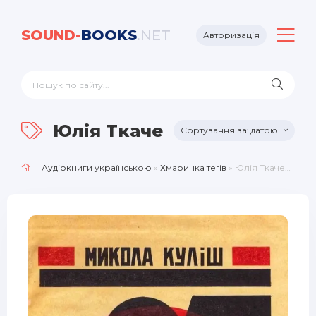
SOUND-
BOOKS
.NET
Авторизація
Юлія Ткаченко
датою
Аудіокниги українською
»
Хмаринка теґів
» Юлія Ткаченко