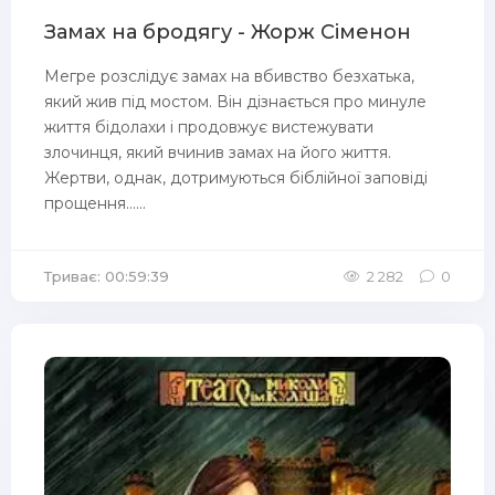
Замах на бродягу - Жорж Сіменон
Мегре розслідує замах на вбивство безхатька,
який жив під мостом. Він дізнається про минуле
життя бідолахи і продовжує вистежувати
злочинця, який вчинив замах на його життя.
Жертви, однак, дотримуються біблійної заповіді
прощення......
Триває: 00:59:39
2 282
0