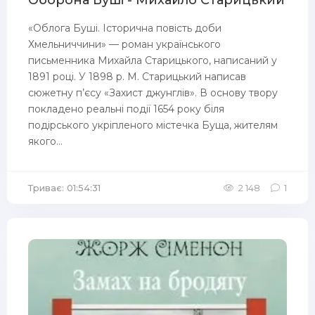
Оборона Буші - Михайло Старицький
«Облога Буші. Історична повість доби
Хмельниччини» — роман українського
письменника Михайла Старицького, написаний у
1891 році. У 1898 р. М. Старицький написав
сюжетну п’єсу «Захист джунглів». В основу твору
покладено реальні події 1654 року біля
подірського укріпленого містечка Буща, жителям
якого...
Триває: 01:54:31
2 148
1