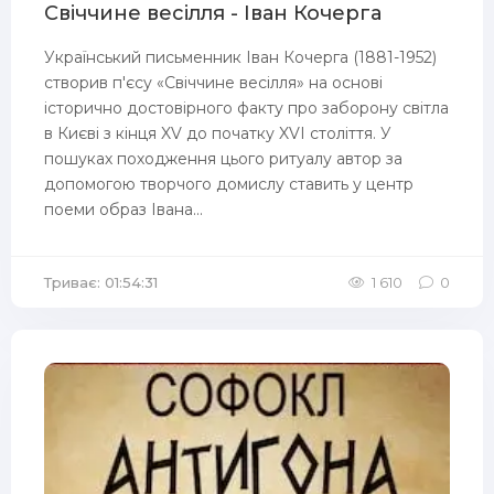
Свіччине весілля - Іван Кочерга
Український письменник Іван Кочерга (1881-1952)
створив п'єсу «Свіччине весілля» на основі
історично достовірного факту про заборону світла
в Києві з кінця XV до початку XVI століття. У
пошуках походження цього ритуалу автор за
допомогою творчого домислу ставить у центр
поеми образ Івана...
Триває: 01:54:31
1 610
0