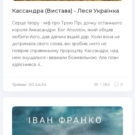
Кассандра (Вистава) - Леся Українка
Серце твору - міф про Трою Прі, дочку останнього
короля Амкасандри. Бог Аполлон, який обіцяв
любити його, дав дівчині віщий дар. Коли вона не
дотримала свого слова, він зробив, ніхто не
повірив справжньому пророцтву Кассандри, над
нею знущалися і вважали божевільною. Але план
здійснився: її...
Триває: 00:44:54
1 383
0