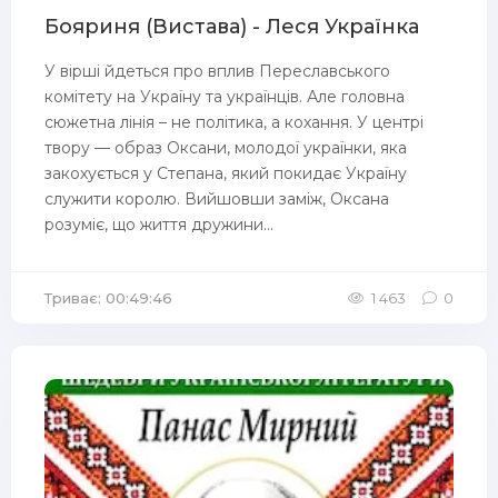
Бояриня (Вистава) - Леся Українка
У вірші йдеться про вплив Переславського
комітету на Україну та українців. Але головна
сюжетна лінія – не політика, а кохання. У центрі
твору — образ Оксани, молодої українки, яка
закохується у Степана, який покидає Україну
служити королю. Вийшовши заміж, Оксана
розуміє, що життя дружини...
Триває: 00:49:46
1 463
0