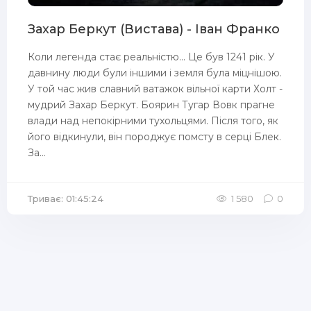
Захар Беркут (Вистава) - Іван Франко
Коли легенда стає реальністю... Це був 1241 рік. У
давнину люди були іншими і земля була міцнішою.
У той час жив славний ватажок вільної карти Холт -
мудрий Захар Беркут. Боярин Тугар Вовк прагне
влади над непокірними тухольцями. Після того, як
його відкинули, він породжує помсту в серці Блек.
За...
Триває: 01:45:24
1 580
0