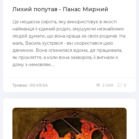
Лихий попутав - Панас Мирний
Це нещасна сирота, яку використовує в якості
найманця її єдиний родич, змушуючи незнайомих
людей думати, що вона краща за своїх родичів. На
жаль, Василь зустрівся - він скористався цією
дівчиною. Вона опинилася вдома, де працювала,
як прокляття, а коли вона захворіла, її вигнали з
дому з немовлям....
Триває: 00:49:54
2 049
0