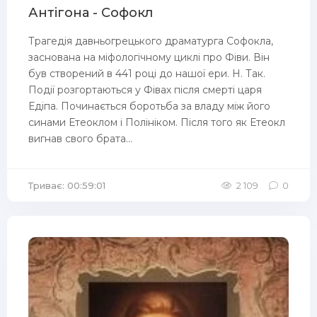
Антігона - Софокл
Трагедія давньогрецького драматурга Софокла,
заснована на міфологічному циклі про Фіви. Він
був створений в 441 році до нашої ери. Н. Так.
Події розгортаються у Фівах після смерті царя
Едіпа. Починається боротьба за владу між його
синами Етеоклом і Полініком. Після того як Етеокл
вигнав свого брата...
Триває: 00:59:01
2 109
0