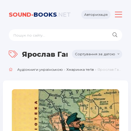
SOUND-
BOOKS
.NET
Авторизація
Ярослав Гашек
датою
Аудіокниги українською
»
Хмаринка теґів
» Ярослав Гашек