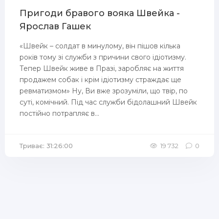
Пригоди бравого вояка Швейка -
Ярослав Гашек
«Швейк – солдат в минулому, він пішов кілька
років тому зі служби з причини свого ідіотизму.
Тепер Швейк живе в Празі, заробляє на життя
продажем собак і крім ідіотизму страждає ще
ревматизмом» Ну, Ви вже зрозуміли, що твір, по
суті, комічний. Під час служби бідолашний Швейк
постійно потрапляє в...
Триває: 31:26:00
19 732
0