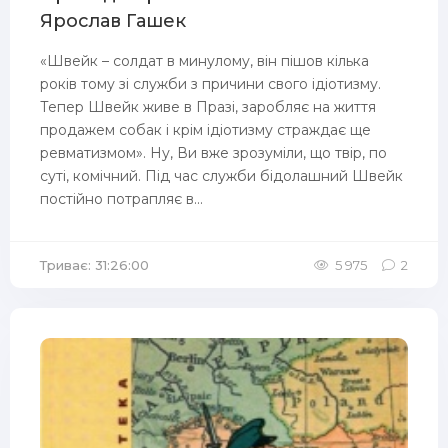
Ярослав Гашек
«Швейк – солдат в минулому, він пішов кілька
років тому зі служби з причини свого ідіотизму.
Тепер Швейк живе в Празі, заробляє на життя
продажем собак і крім ідіотизму страждає ще
ревматизмом». Ну, Ви вже зрозуміли, що твір, по
суті, комічний. Під час служби бідолашний Швейк
постійно потрапляє в...
Триває: 31:26:00
5 975
2