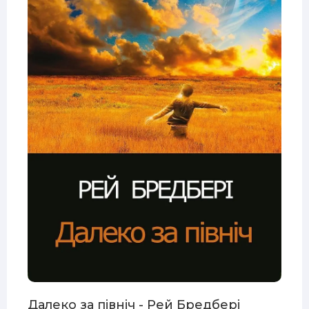
Далеко за північ - Рей Бредбері