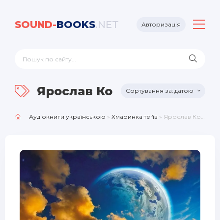
SOUND-
BOOKS
.NET
Авторизація
Ярослав Кондратов
датою
Аудіокниги українською
»
Хмаринка теґів
» Ярослав Кондратов