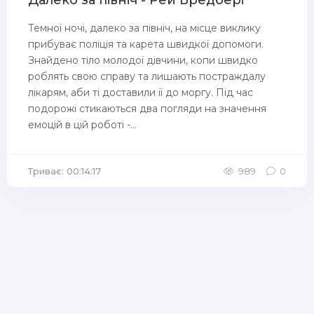
Далеко за північ - Рей Бредбері
Темної ночі, далеко за північ, на місце виклику
прибуває поліція та карета швидкої допомоги.
Знайдено тіло молодої дівчини, копи швидко
роблять свою справу та лишають постраждалу
лікарям, аби ті доставили її до моргу. Під час
подорожі стикаються два погляди на значення
емоцій в цій роботі -...
Триває: 00:14:17
989
0