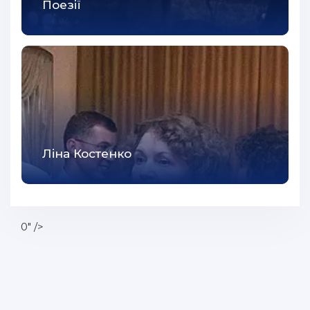
Поезії
43
44
45
46
47
48
49
Ліна Костенко
50
51
52
0" />
53
54
55