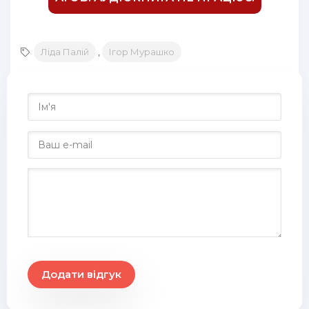
18
19
Ліда Палій
,
Ігор Мурашко
20
21
22
23
24
25
26
27
28
Додати відгук
29