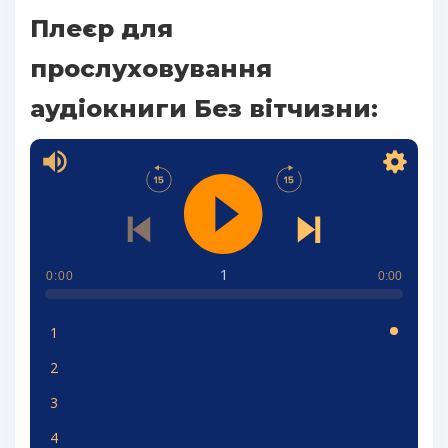
Плеєр для
прослуховування
аудіокниги Без вітчизни:
1
0:00
0:00
1
2
3
4