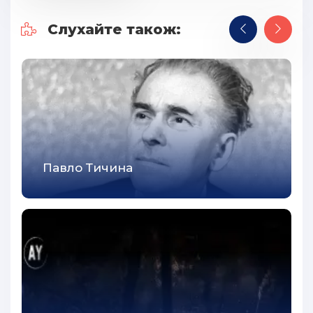
30
31
Слухайте також:
32
33
34
35
36
Павло Тичина
37
38
39
40
41
42