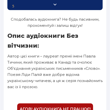
5
6
Сподобалась аудіокнига? Не будь пасивним,
7
прокоментуй і залиш відгук!
8
Опис аудіокниги Без
9
вітчизни:
10
Автор цієї книги – лауреат премії імені Павла
11
Тичини, який проживає в Канаді та очолює
12
Об’єднання українських письменників «Слово».
Поезія Ліди Палій вже добре відома
13
українському читачеві, а ця ж серія познайомить
14
вас із її прозою.
15
16
17
АГОВ! АУДІОКНИГА НЕ ПРАЦЮЄ!