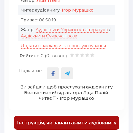
Автор:
Ліда Палій
Читає аудіокнигу:
Ігор Мурашко
Триває:
06:50:19
Жанр:
Аудіокниги Українська література
/
Аудіокниги Сучасна проза
Додати в закладки на прослуховування
Рейтинг:
0 (
0
голосів) -
Поділитися:
Ви зайшли щоб прослухати
аудіокнигу
Без вітчизни!
від автора
Ліда Палій
,
читає її -
Ігор Мурашко
Інструкція, як завантажити аудіокнигу