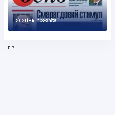
67
68
Україна Incognita
69
70
71
1" />
72
73
74
75
76
77
78
79