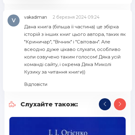
41
42
vakadiman
2 березня 2024 09:24
V
43
Дана книга (більша її частина) це збірка
44
історій з інших книг цього автора, таких як
"Криничар", "Вічник" і "Світован". Але
45
всеодно дуже цікаво слухати, особливо
46
коли озвучено таким голосом! Дяка усій
команді сайту, і окрема Дяка Миколі
47
Кузику за читання книги))
48
Відповісти
49
50
Слухайте також:
51
52
53