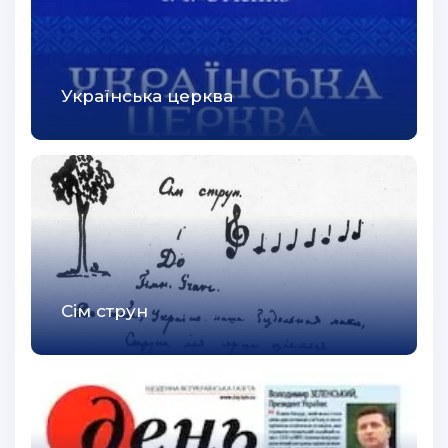
54
55
56
Українська церква
57
58
59
60
61
62
Сім струн
63
64
65
66