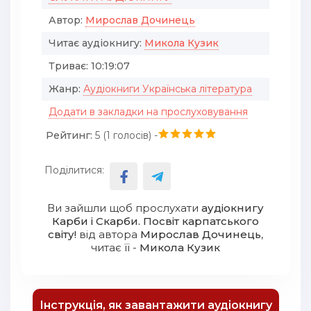
Автор:
Мирослав Дочинець
Читає аудіокнигу:
Микола Кузик
Триває:
10:19:07
Жанр:
Аудіокниги Українська література
Додати в закладки на прослуховування
Рейтинг:
5 (
1
голосів) -
Поділитися:
Ви зайшли щоб прослухати
аудіокнигу
Карби і Скарби. Посвіт карпатського
світу!
від автора
Мирослав Дочинець
,
читає її -
Микола Кузик
Інструкція, як завантажити аудіокнигу