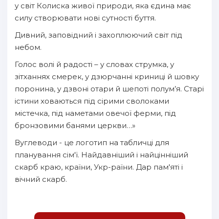
у світ Колиска живої природи, яка єдина має
16
силу створювати нові сутності буття.
17
Дивний, заповідний і захоплюючий світ під
небом.
18
Голос волі й радості – у словах струмка, у
19
зітханнях смерек, у дзюрчанні криниці й шовку
20
поронина, у дзвоні отари й шепоті полум’я. Старі
21
істини ховаються під сірими сволоками
містечка, під наметами овечої ферми, під
22
бронзовими банями церкви…»
23
Вуглеводи - це логотип на табличці для
24
планування сім'ї. Найдавніший і найцінніший
скарб краю, країни, Укр-раїни. Дар пам'яті і
25
вічний скарб.
26
27
28