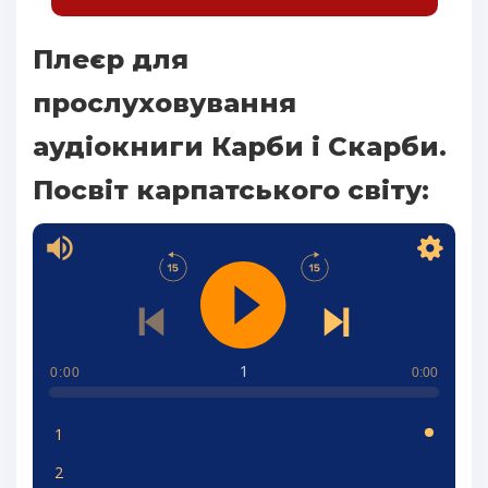
Плеєр для
прослуховування
аудіокниги Карби і Скарби.
Посвіт карпатського світу:
1
0:00
0:00
1
2