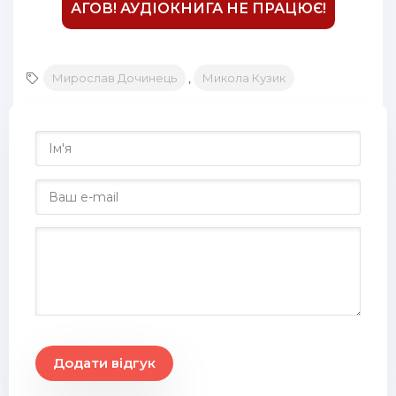
АГОВ! АУДІОКНИГА НЕ ПРАЦЮЄ!
29
30
Мирослав Дочинець
,
Микола Кузик
31
32
33
34
35
36
37
38
39
Додати відгук
40