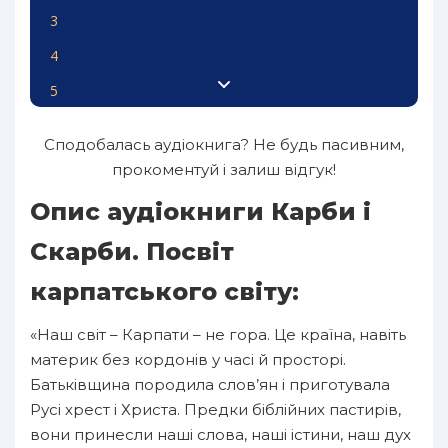
3
4
5
6
Сподобалась аудіокнига? Не будь пасивним,
7
прокоментуй і залиш відгук!
8
Опис аудіокниги Карби і
9
Скарби. Посвіт
10
карпатського світу:
11
«Наш світ – Карпати – не гора. Це країна, навіть
12
материк без кордонів у часі й просторі.
13
Батьківщина породила слов’ян і приготувала
14
Русі хрест і Христа. Предки біблійних пастирів,
вони принесли наші слова, наші істини, наш дух
15