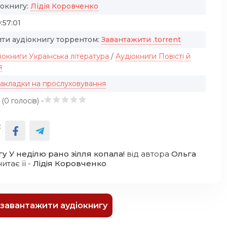
іокнигу:
Лiдiя Коровченко
:57:01
ти аудіокнигу торрентом:
Завантажити .torrent
іокниги Українська література
/
Аудіокниги Повісті й
я
закладки на прослуховування
 (
0
голосів) -
:
у У неділю рано зілля копала!
від автора
Ольга
 читає її -
Лiдiя Коровченко
к завантажити аудіокнигу