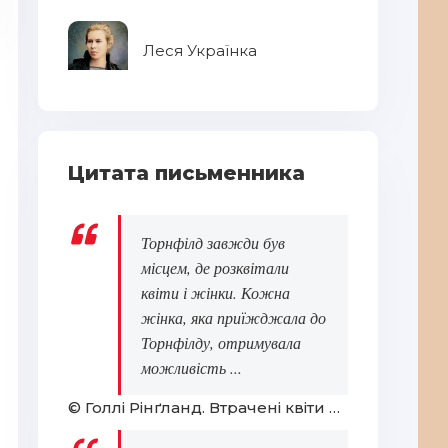
Леся Українка
Цитата письменника
Па
Торнфілд завжди був
місцем, де розквітали
квіти і жінки. Кожна
жінка, яка приїжджала до
Торнфілду, отримувала
можливість ...
Ліна Костенко
Ви
© Голлі Рінґланд. Втрачені квіти Еліс Гарт