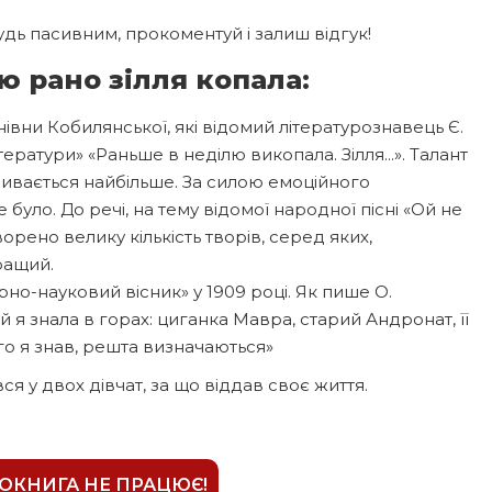
дь пасивним, прокоментуй і залиш відгук!
ю рано зілля копала:
івни Кобилянської, які відомий літературознавець Є.
ратури» «Раньше в неділю викопала. Зілля...». Талант
ривається найбільше. За силою емоційного
 було. До речі, на тему відомої народної пісні «Ой не
ворено велику кількість творів, серед яких,
ращий.
рно-науковий вісник» у 1909 році. Як пише О.
й я знала в горах: циганка Мавра, старий Андронат, її
ого я знав, решта визначаються»
я у двох дівчат, за що віддав своє життя.
ІОКНИГА НЕ ПРАЦЮЄ!