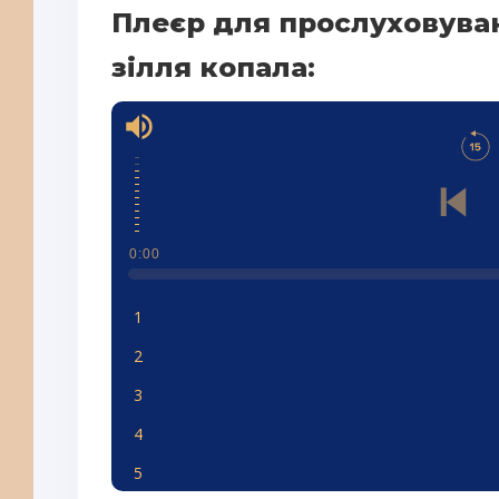
Плеєр для прослуховува
зілля копала:
0:00
1
2
3
4
5