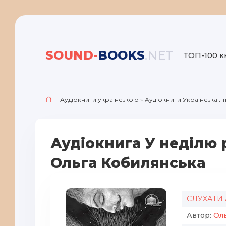
SOUND-
BOOKS
.NET
ТОП-100 к
Аудіокниги українською
»
Аудіокниги Українська л
Аудіокнига У неділю р
Ольга Кобилянська
СЛУХАТИ
Автор:
Ол