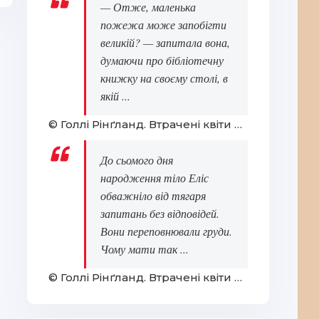
— Отже, маленька
пожежа може запобігти
великій? — запитала вона,
думаючи про бібліотечну
книжку на своєму столі, в
якій ...
© Голлі Рінґланд. Втрачені квіти Еліс Гарт
До сьомого дня
народження тіло Еліс
обважніло від тягаря
запитань без відповідей.
Вони переповнювали груди.
Чому мати так ...
© Голлі Рінґланд. Втрачені квіти Еліс Гарт