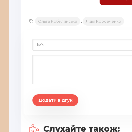
19
20
Ольга Кобилянська
,
Лiдiя Коровченко
21
22
23
24
25
26
27
28
Додати відгук
29
30
Слухайте також:
31