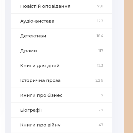
Повісті й оповідання
791
Аудіо-вистава
123
Детективи
184
Драми
117
Книги для дітей
123
Історична проза
226
Книги про бізнес
7
Біографії
27
Книги про війну
47