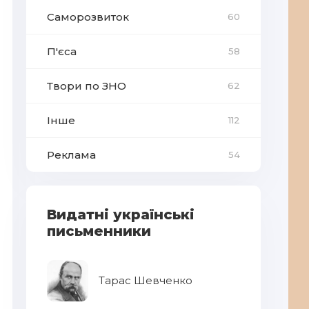
Саморозвиток
60
П'єса
58
Твори по ЗНО
62
Інше
112
Реклама
54
Видатні українські
письменники
Тарас Шевченко