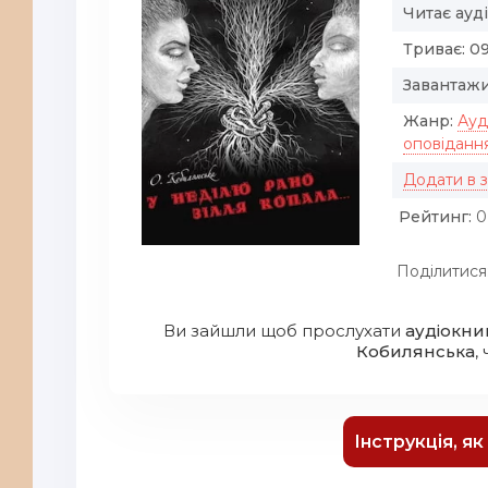
Читає ауд
Триває:
09
Завантажи
Жанр:
Ауд
оповіданн
Додати в 
Рейтинг:
0
Поділитися
Ви зайшли щоб прослухати
аудіокниг
Кобилянська
,
Інструкція, я