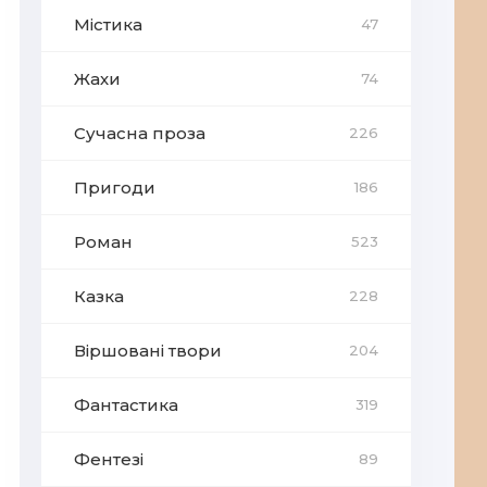
Містика
47
Жахи
74
Сучасна проза
226
Пригоди
186
Роман
523
Казка
228
Віршовані твори
204
Фантастика
319
Фентезі
89