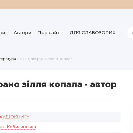
ниг
Автори
Про сайт
ДЛЯ СЛАБОЗОРИХ
ітература
» У неділю рано зілля копала
ано зілля копала - автор
 АУДІОКНИГУ
ьга Кобилянська