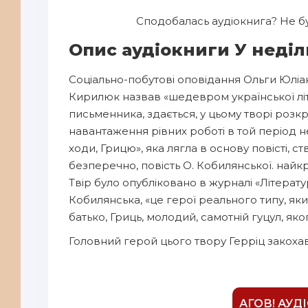
6
Сподобалась аудіокнига? Не бу
7
Опис аудіокниги У неділ
8
Соціально-побутові оповідання Ольги Юліан
9
Кирилюк назвав «шедевром української літе
10
письменника, здається, у цьому творі розк
11
навантаження рівних роботі в той період не
ходи, Грицю», яка лягла в основу повісті, ст
12
безперечно, повість О. Кобилянської. найк
13
Твір було опубліковано в журналі «Літерату
Кобилянська, «це герої реального типу, яки
14
батько, Гриць, молодий, самотній гуцул, як
15
Головний герой цього твору Герріц закохавс
16
17
18
АГОВ! АУД