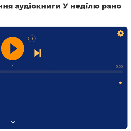
ння аудіокниги У неділю рано
1
0:00