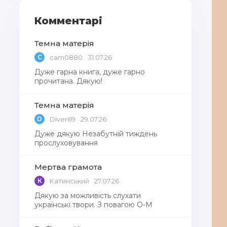
Комментарі
Темна матерія
C
cam0880
31.07.26
Дуже гарна книга, дуже гарно
прочитана. Дякую!
Темна матерія
D
Diver69
29.07.26
Дуже дякую Незабутній тиждень
прослуховування
Мертва грамота
К
Катинський
27.07.26
Дякую за можливість слухати
українські твори. З повагою О-М