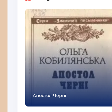
32
33
34
35
36
37
38
39
40
41
42
Апостол Черні
43
44