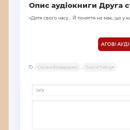
Опис аудіокниги Друга с
«Дитя свого часу… Й поняття не має, що у 
АГОВ! АУД
Оксана Бондаренко
,
Сергій Левчук