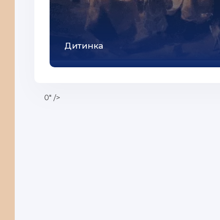
Дитинка
0" />