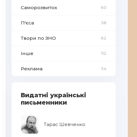
Саморозвиток
60
П'єса
58
Твори по ЗНО
62
Інше
112
Реклама
54
Видатні українські
письменники
Тарас Шевченко