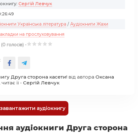
іокнигу:
Сергій Левчук
:26:49
іокниги Українська література
/
Аудіокниги Жахи
закладки на прослуховування
 (
0
голосів) -
:
нигу Друга сторона касети!
від автора
Оксана
, читає її -
Сергій Левчук
к завантажити аудіокнигу
ння аудіокниги Друга сторона