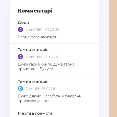
Комментарі
Доця
C
cam0880
07.08.26
Серце розривається…
Темна матерія
C
cam0880
31.07.26
Дуже гарна книга, дуже гарно
прочитана. Дякую!
Темна матерія
D
Diver69
29.07.26
Дуже дякую Незабутній тиждень
прослуховування
Мертва грамота