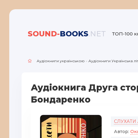
SOUND-
BOOKS
.NET
ТОП-100 к
Аудіокниги українською
»
Аудіокниги Українська л
Аудіокнига Друга сто
Бондаренко
СЛУХАТИ
Автор:
Ок