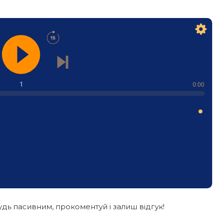
1
0:00
дь пасивним, прокоментуй і залиш відгук!