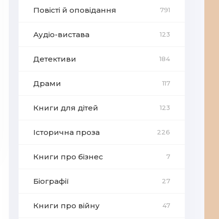
Повісті й оповідання
791
Аудіо-вистава
123
Детективи
184
Драми
117
Книги для дітей
123
Історична проза
226
Книги про бізнес
7
Біографії
27
Книги про війну
47