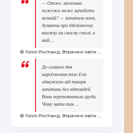
— Отже, маленька
пожежа може запобігти
великій? — запитала вона,
думаючи про бібліотечну
книжку на своєму столі, в
якій ...
© Голлі Рінґланд. Втрачені квіти Еліс Гарт
До сьомого дня
народження тіло Еліс
обважніло від тягаря
запитань без відповідей.
Вони переповнювали груди.
Чому мати так ...
© Голлі Рінґланд. Втрачені квіти Еліс Гарт