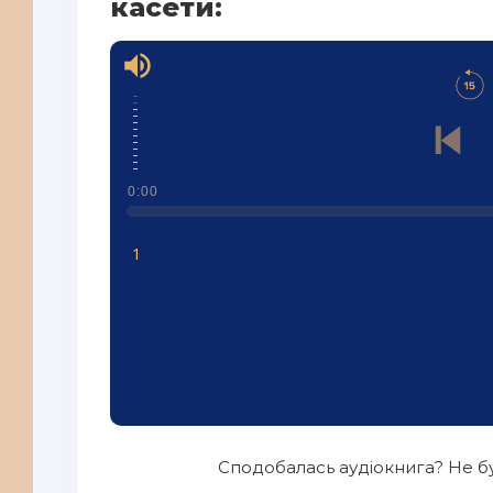
касети:
0:00
1
Сподобалась аудіокнига? Не бу