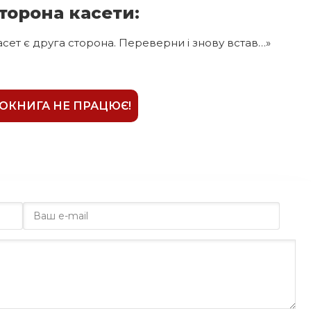
торона касети:
касет є друга сторона. Переверни і знову встав…»
ІОКНИГА НЕ ПРАЦЮЄ!