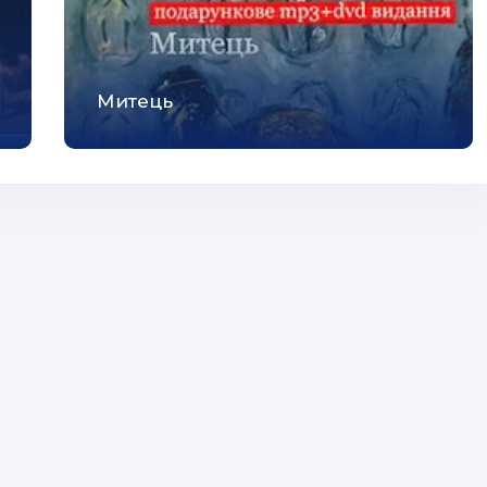
Митець