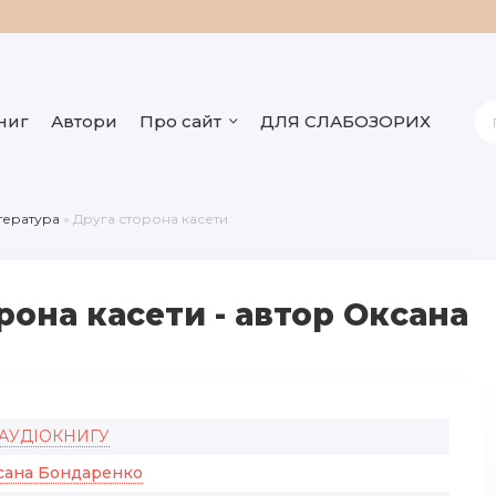
ниг
Автори
Про сайт
ДЛЯ СЛАБОЗОРИХ
ітература
» Друга сторона касети
рона касети - автор Оксана
 АУДІОКНИГУ
сана Бондаренко