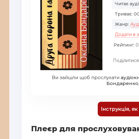
Читає ауд
Триває:
00
Жанр:
Ауд
Додати в 
Рейтинг:
0
Поділитися
Ви зайшли щоб прослухати
аудіок
Бондаренко
Інструкція, я
Плеєр для прослуховува