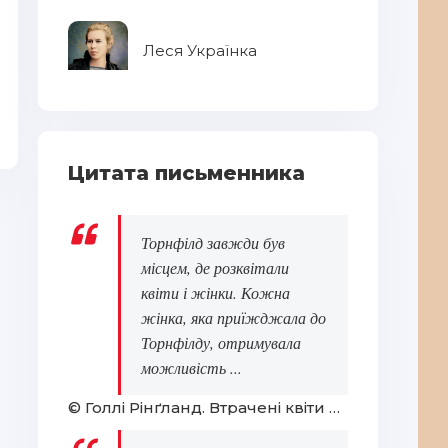
Леся Українка
Тронка. Роман в новелах
Ві
Цитата письменника
Торнфілд завжди був
місцем, де розквітали
квіти і жінки. Кожна
жінка, яка приїжджала до
Торнфілду, отримувала
можливість ...
© Голлі Рінґланд. Втрачені квіти Еліс Гарт