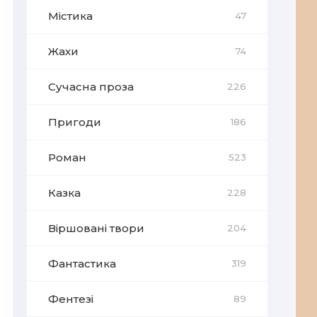
Містика
47
Жахи
74
Сучасна проза
226
Пригоди
186
Роман
523
Казка
228
Віршовані твори
204
Фантастика
319
Фентезі
89